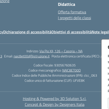
azione
Didattica
Offerta formativa
I progetti delle classi
cy
Dichiarazione di accessibilità
Obiettivi di accessibilità
Note legal
Indirizzo:
Via Pio XII, 126 – Casoria – NA
23
Email:
naic8et00d@istruzione.it
Posta elettronica certificata (PEC):
naic8
Codice fiscale: 93056760635
Codice meccanografico:
NAIC8ET00D
Codice Indice delle Pubbliche Amministrazioni (IPA): clcc_063
Codice unico di fatturazione (CUF): UFVE8K
Hosting & Powered by 3D Solution S.r.l.
Concept & Design by Designers Italia