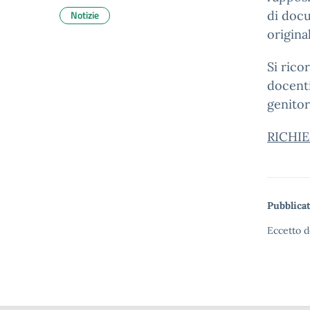
Notizie
di docu
origina
Si rico
docenti
genitor
RICHI
Pubblicat
Eccetto d