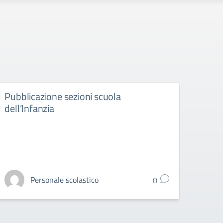
Pubblicazione sezioni scuola
Esit
dell’Infanzia
sezi
Personale scolastico
0