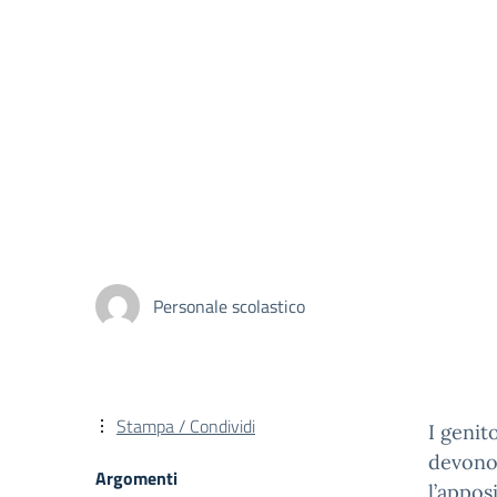
Personale scolastico
Stampa / Condividi
I genit
devono
Argomenti
l’appos