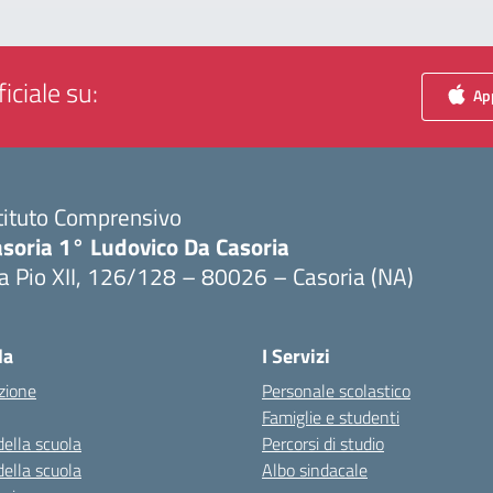
iciale su:
App
tituto Comprensivo
asoria 1° Ludovico Da Casoria
a Pio XII, 126/128 – 80026 – Casoria (NA)
Visita la pagina iniziale della scuola
la
I Servizi
zione
Personale scolastico
Famiglie e studenti
della scuola
Percorsi di studio
della scuola
Albo sindacale