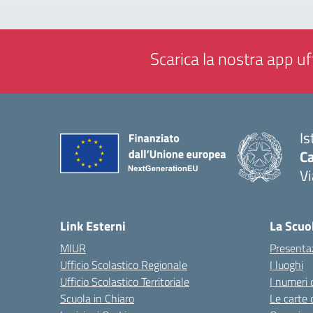
Scarica la nostra app uff
Is
C
Vi
— 
Link Esterni
La Scuo
MIUR
Presenta
Ufficio Scolastico Regionale
I luoghi
Ufficio Scolastico Territoriale
I numeri 
Scuola in Chiaro
Le carte 