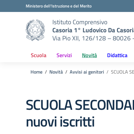
Vai ai contenuti
Vai al menu di navigazione
Vai al footer
Ministero dell'Istruzione e del Merito
Istituto Comprensivo
Casoria 1° Ludovico Da Casori
Via Pio XII, 126/128 – 80026 
Scuola
Servizi
Novità
Didattica
Home
Novità
Avvisi ai genitori
SCUOLA SEC
SCUOLA SECONDARIA
nuovi iscritti