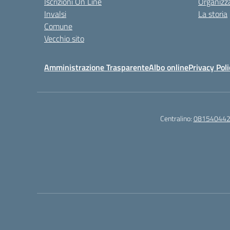
Iscrizioni On Line
Organizz
Invalsi
La storia
Comune
Vecchio sito
Amministrazione Trasparente
Albo online
Privacy Poli
Centralino:
08154044