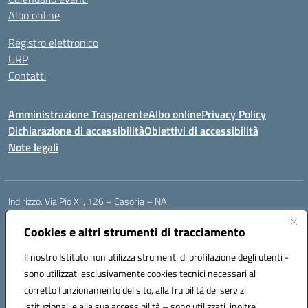
Albo online
Registro elettronico
URP
Contatti
Amministrazione Trasparente
Albo online
Privacy Policy
Dichiarazione di accessibilità
Obiettivi di accessibilità
Note legali
Indirizzo:
Via Pio XII, 126 – Casoria – NA
Centralino:
0815404423
Email:
naic8et00d@istruzione.it
Posta elettronica certificata (PEC):
Cookies e altri strumenti di tracciamento
naic8et00d@pec.istruzione.it
Codice fiscale: 93056760635
Il nostro Istituto non utilizza strumenti di profilazione degli utenti -
Codice meccanografico:
NAIC8ET00D
sono utilizzati esclusivamente cookies tecnici necessari al
Codice Indice delle Pubbliche Amministrazioni (IPA): clcc_063
corretto funzionamento del sito, alla fruibilità dei servizi
Codice unico di fatturazione (CUF): UFVE8K
istituzionali e alla sua accessibilità – sono utilizzati, inoltre,