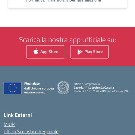
Scarica la nostra app ufficiale su:
App Store
Play Store
Istituto Comprensivo
Casoria 1° Ludovico Da Casoria
Via Pio XII, 126/128 – 80026 – Casoria (NA)
— Visita la pagina iniziale della scuola
Link Esterni
MIUR
Ufficio Scolastico Regionale