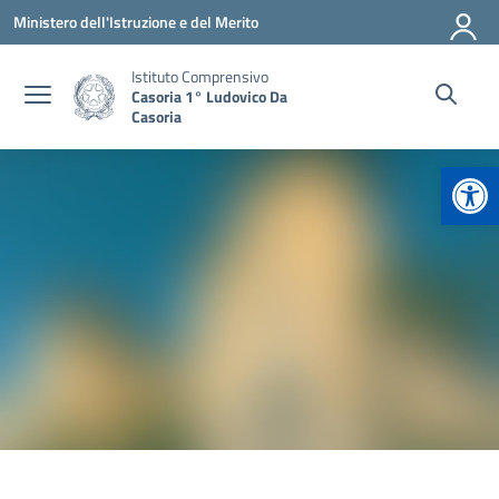
Vai ai contenuti
Vai al menu di navigazione
Vai al footer
Ministero dell'Istruzione e del Merito
Istituto Comprensivo
Casoria 1° Ludovico Da
Casoria
Apr