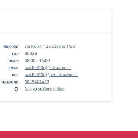
via Pio XII, 126 Casoria, (NA)
INDIRIZZO
80026
CAP
08:00 - 14:00
ORARI
naic8et00d@istruzione.it
EMAIL
naic8et00d@pec.istruzione.it
PEC
0815404423
TELEFONO
Naviga su Google Map