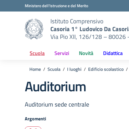
Vai ai contenuti
Vai al menu di navigazione
Vai al footer
Ministero dell'Istruzione e del Merito
Istituto Comprensivo
Casoria 1° Ludovico Da Casori
Via Pio XII, 126/128 – 80026 
Scuola
Servizi
Novità
Didattica
Home
Scuola
I luoghi
Edificio scolastico
Auditorium
Auditorium sede centrale
Argomenti