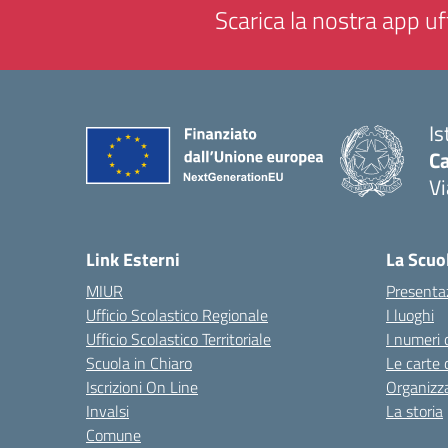
Scarica la nostra app uff
Is
C
Vi
— 
Link Esterni
La Scuo
MIUR
Presenta
Ufficio Scolastico Regionale
I luoghi
Ufficio Scolastico Territoriale
I numeri 
Scuola in Chiaro
Le carte 
Iscrizioni On Line
Organizz
Invalsi
La storia
Comune