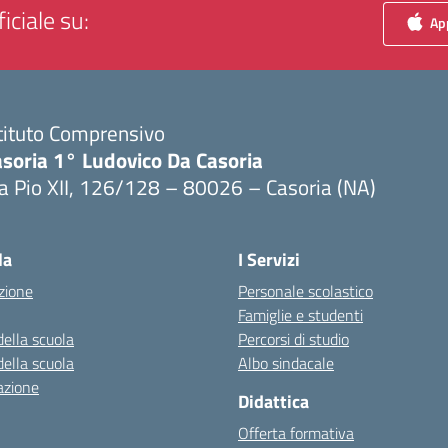
iciale su:
App
tituto Comprensivo
asoria 1° Ludovico Da Casoria
a Pio XII, 126/128 – 80026 – Casoria (NA)
Visita la pagina iniziale della scuola
la
I Servizi
zione
Personale scolastico
Famiglie e studenti
della scuola
Percorsi di studio
della scuola
Albo sindacale
azione
Didattica
Offerta formativa