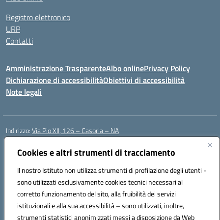
Registro elettronico
URP
Contatti
Amministrazione Trasparente
Albo online
Privacy Policy
Dichiarazione di accessibilità
Obiettivi di accessibilità
Note legali
Indirizzo:
Via Pio XII, 126 – Casoria – NA
Centralino:
0815404423
Email:
naic8et00d@istruzione.it
Posta elettronica certificata (PEC):
Cookies e altri strumenti di tracciamento
naic8et00d@pec.istruzione.it
Codice fiscale: 93056760635
Il nostro Istituto non utilizza strumenti di profilazione degli utenti -
Codice meccanografico:
NAIC8ET00D
sono utilizzati esclusivamente cookies tecnici necessari al
Codice Indice delle Pubbliche Amministrazioni (IPA): clcc_063
corretto funzionamento del sito, alla fruibilità dei servizi
Codice unico di fatturazione (CUF): UFVE8K
istituzionali e alla sua accessibilità – sono utilizzati, inoltre,
strumenti statistici anonimizzati messi a disposizione da Web