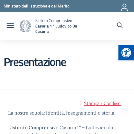
Vai ai contenuti
Vai al menu di navigazione
Vai al footer
Ministero dell'Istruzione e del Merito
Istituto Comprensivo
Casoria 1° Ludovico Da
Casoria
Apr
Presentazione
Stampa / Condividi
La nostra scuola: identità, insegnamenti e storia.
L’Istituto Comprensivo Casoria 1° – Ludovico da