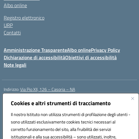
Albo online
Registro elettronico
URP
Contatti
Amministrazione Trasparente
Albo online
Privacy Policy
Dichiarazione di accessibilità
Obiettivi di accessibilità
Note legali
Indirizzo:
Via Pio XII, 126 – Casoria – NA
Centralino:
0815404423
Email:
naic8et00d@istruzione.it
Posta elettronica certificata (PEC):
Cookies e altri strumenti di tracciamento
naic8et00d@pec.istruzione.it
Codice fiscale: 93056760635
Il nostro Istituto non utilizza strumenti di profilazione degli utenti -
Codice meccanografico:
NAIC8ET00D
sono utilizzati esclusivamente cookies tecnici necessari al
Codice Indice delle Pubbliche Amministrazioni (IPA): clcc_063
corretto funzionamento del sito, alla fruibilità dei servizi
Codice unico di fatturazione (CUF): UFVE8K
istituzionali e alla sua accessibilità – sono utilizzati, inoltre,