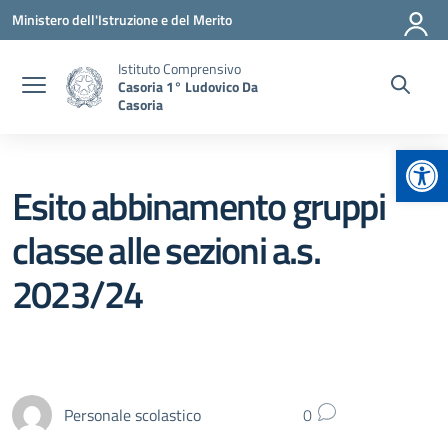
Vai ai contenuti
Vai al menu di navigazione
Vai al footer
Ministero dell'Istruzione e del Merito
Istituto Comprensivo
Casoria 1° Ludovico Da
Casoria
Apr
Esito abbinamento gruppi
classe alle sezioni a.s.
2023/24
Personale scolastico
0