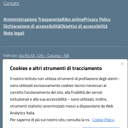
Contatti
Amministrazione Trasparente
Albo online
Privacy Policy
Dichiarazione di accessibilità
Obiettivi di accessibilità
Note legali
Indirizzo:
Via Pio XII, 126 – Casoria – NA
Centralino:
0815404423
Email:
naic8et00d@istruzione.it
Posta elettronica certificata (PEC):
Cookies e altri strumenti di tracciamento
naic8et00d@pec.istruzione.it
Codice fiscale: 93056760635
Il nostro Istituto non utilizza strumenti di profilazione degli utenti -
Codice meccanografico:
NAIC8ET00D
sono utilizzati esclusivamente cookies tecnici necessari al
Codice Indice delle Pubbliche Amministrazioni (IPA): clcc_063
corretto funzionamento del sito, alla fruibilità dei servizi
Codice unico di fatturazione (CUF): UFVE8K
istituzionali e alla sua accessibilità – sono utilizzati, inoltre,
strumenti statistici anonimizzati messi a disposizione da Web
Analytics Italia.
Hosting & Powered by 3D Solution S.r.l.
Per saperne di più sul nostro sito, consulta la ns.
Cookie Policy.
Concept & Design by Designers Italia