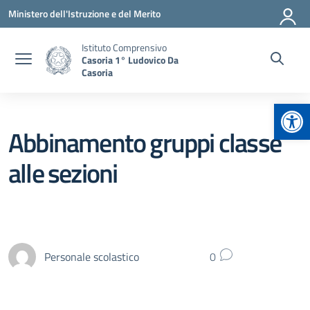
Vai ai contenuti
Vai al menu di navigazione
Vai al footer
Ministero dell'Istruzione e del Merito
Istituto Comprensivo
Casoria 1° Ludovico Da
Casoria
Apr
Abbinamento gruppi classe
alle sezioni
Personale scolastico
0