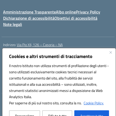
Amministrazione Trasparente
Albo online
Privacy Policy
Dichiarazione di accessibilità
Obiettivi di accessibilità
Note legali
Indirizzo:
Via Pio XII, 126 – Casoria – NA
Centralino:
0815404423
Email:
naic8et00d@istruzione.it
Posta elettronica certificata (PEC):
Cookies e altri strumenti di tracciamento
naic8et00d@pec.istruzione.it
Codice fiscale: 93056760635
Il nostro Istituto non utilizza strumenti di profilazione degli utenti -
Codice meccanografico:
NAIC8ET00D
sono utilizzati esclusivamente cookies tecnici necessari al
Codice Indice delle Pubbliche Amministrazioni (IPA): clcc_063
corretto funzionamento del sito, alla fruibilità dei servizi
Codice unico di fatturazione (CUF): UFVE8K
istituzionali e alla sua accessibilità – sono utilizzati, inoltre,
strumenti statistici anonimizzati messi a disposizione da Web
Analytics Italia.
Hosting & Powered by 3D Solution S.r.l.
Per saperne di più sul nostro sito, consulta la ns.
Cookie Policy.
Concept & Design by Designers Italia
Personalizza
Rifiuta tutto
Accettare tutto