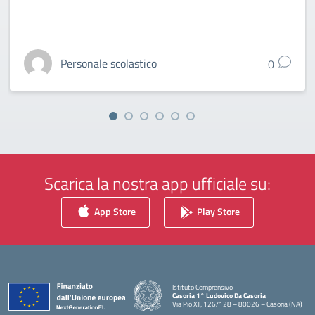
Personale scolastico
0
Scarica la nostra app ufficiale su:
App Store
Play Store
Istituto Comprensivo
Casoria 1° Ludovico Da Casoria
Via Pio XII, 126/128 – 80026 – Casoria (NA)
— Visita la pagina iniziale della scuola