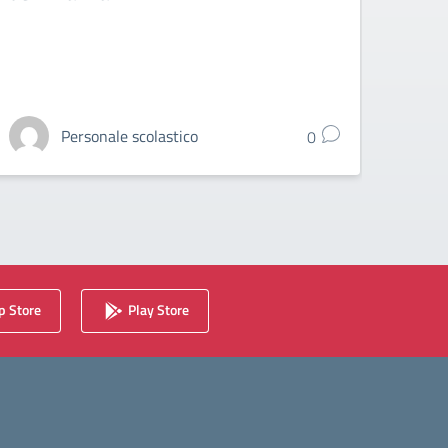
Personale scolastico
0
 Store
Play Store