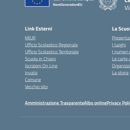
Vi
— 
Link Esterni
La Scuo
MIUR
Presenta
Ufficio Scolastico Regionale
I luoghi
Ufficio Scolastico Territoriale
I numeri 
Scuola in Chiaro
Le carte 
Iscrizioni On Line
Organizz
Invalsi
La storia
Comune
Vecchio sito
Amministrazione Trasparente
Albo online
Privacy Poli