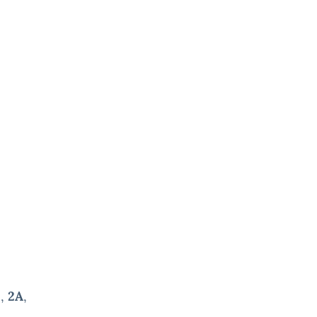
),
2A
,