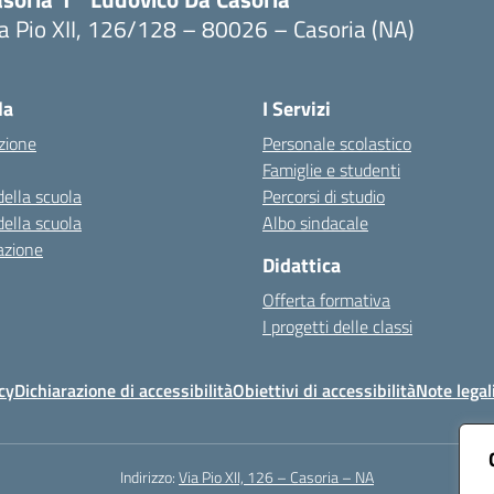
a Pio XII, 126/128 – 80026 – Casoria (NA)
Visita la pagina iniziale della scuola
la
I Servizi
zione
Personale scolastico
Famiglie e studenti
della scuola
Percorsi di studio
della scuola
Albo sindacale
azione
Didattica
Offerta formativa
I progetti delle classi
cy
Dichiarazione di accessibilità
Obiettivi di accessibilità
Note legal
Indirizzo:
Via Pio XII, 126 – Casoria – NA