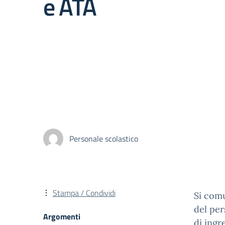
e ATA
Personale scolastico
Stampa / Condividi
Si comu
del pe
Argomenti
di ingr