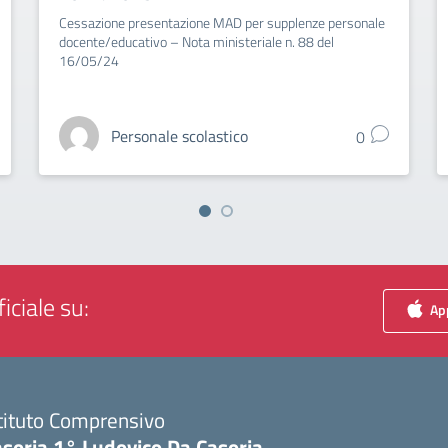
Cessazione presentazione MAD per supplenze personale
docente/educativo – Nota ministeriale n. 88 del
16/05/24
Personale scolastico
0
iciale su:
App
tituto Comprensivo
asoria 1° Ludovico Da Casoria