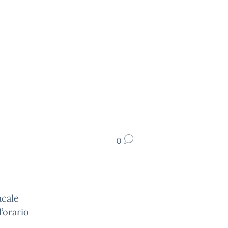
0
acale
 l’orario