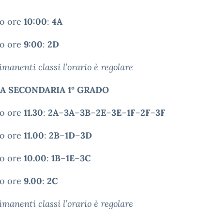
so ore
10:00
:
4A
so ore
9:00
:
2D
rimanenti classi l’orario è regolare
A SECONDARIA 1° GRADO
so ore
11.30
:
2A
–
3A
–
3B
–
2E
–
3E
–
1F
–
2F
–
3F
so ore
11.00
:
2B
–
1D
–
3D
so ore
10.00
:
1B
–
1E
–
3C
so ore
9.00
:
2C
rimanenti classi l’orario è regolare