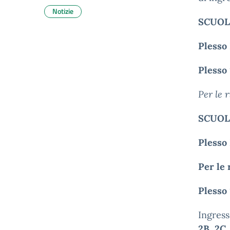
Notizie
SCUOL
Plesso
Plesso
Per le 
SCUOL
Plesso
Per le 
Plesso
Ingres
2B
,
2C