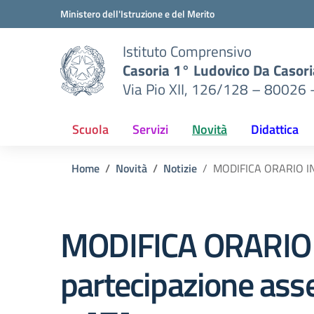
Vai ai contenuti
Vai al menu di navigazione
Vai al footer
Ministero dell'Istruzione e del Merito
Istituto Comprensivo
Casoria 1° Ludovico Da Casori
Via Pio XII, 126/128 – 80026 
Scuola
Servizi
Novità
Didattica
Home
Novità
Notizie
MODIFICA ORARIO ING
MODIFICA ORARIO 
partecipazione ass