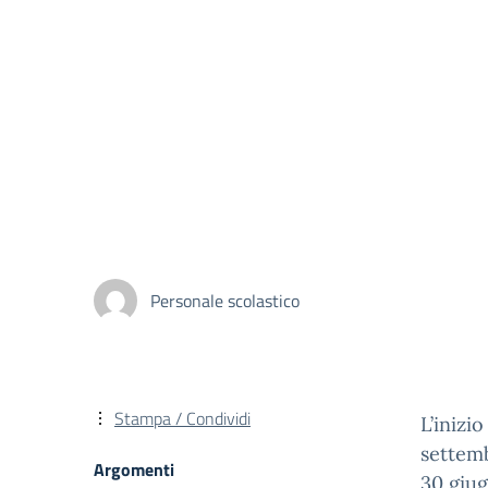
Personale scolastico
Stampa / Condividi
L’inizio
settemb
Argomenti
30 giu