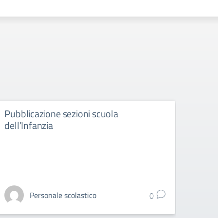
Pubblicazione sezioni scuola
Esit
dell’Infanzia
sezi
Personale scolastico
0