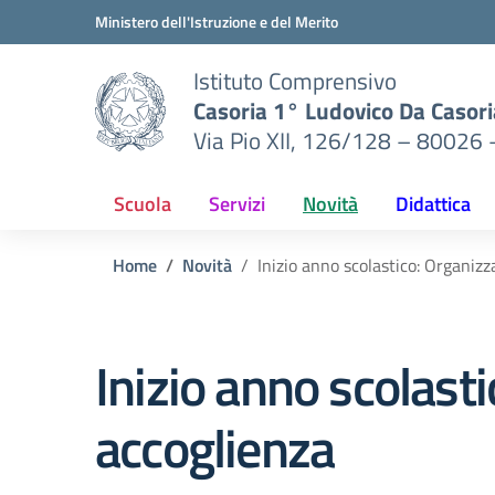
Vai ai contenuti
Vai al menu di navigazione
Vai al footer
Ministero dell'Istruzione e del Merito
Istituto Comprensivo
Casoria 1° Ludovico Da Casori
Via Pio XII, 126/128 – 80026 
Scuola
Servizi
Novità
Didattica
Home
Novità
Inizio anno scolastico: Organizz
Inizio anno scolast
accoglienza