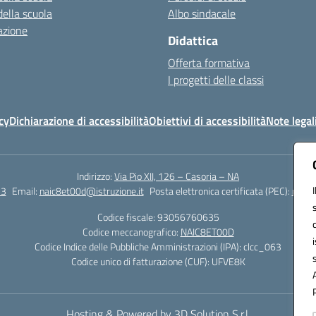
della scuola
Albo sindacale
azione
Didattica
Offerta formativa
I progetti delle classi
cy
Dichiarazione di accessibilità
Obiettivi di accessibilità
Note legal
Indirizzo:
Via Pio XII, 126 – Casoria – NA
23
Email:
naic8et00d@istruzione.it
Posta elettronica certificata (PEC):
naic8
Codice fiscale: 93056760635
Codice meccanografico:
NAIC8ET00D
Codice Indice delle Pubbliche Amministrazioni (IPA): clcc_063
Codice unico di fatturazione (CUF): UFVE8K
Hosting & Powered by 3D Solution S.r.l.