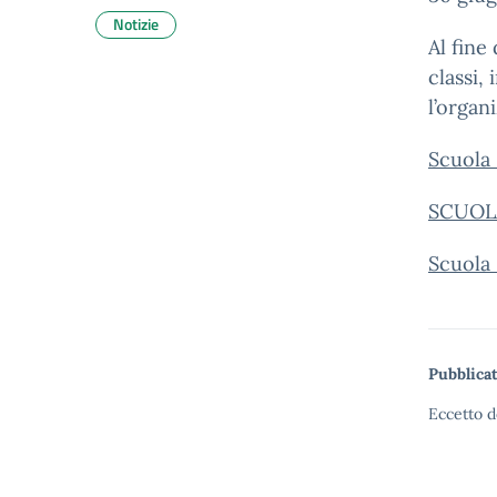
Notizie
Al fine
classi,
l’organ
Scuola 
SCUOLA
Scuola
Pubblicat
Eccetto d