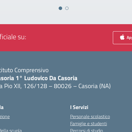
iciale su:
App
tituto Comprensivo
asoria 1° Ludovico Da Casoria
a Pio XII, 126/128 – 80026 – Casoria (NA)
Visita la pagina iniziale della scuola
la
I Servizi
zione
Personale scolastico
Famiglie e studenti
della scuola
Percorsi di studio