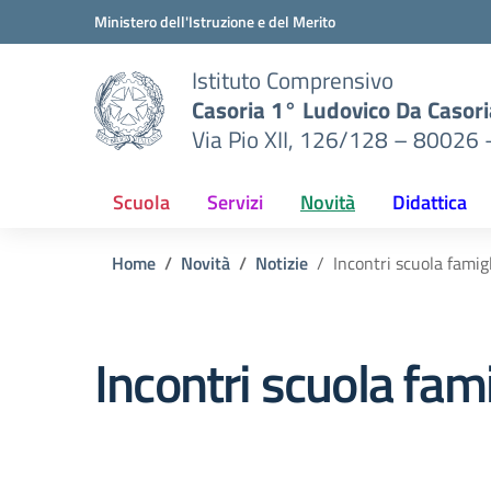
Vai ai contenuti
Vai al menu di navigazione
Vai al footer
Ministero dell'Istruzione e del Merito
Istituto Comprensivo
Casoria 1° Ludovico Da Casori
Via Pio XII, 126/128 – 80026 
Scuola
Servizi
Novità
Didattica
Home
Novità
Notizie
Incontri scuola famig
Incontri scuola fam