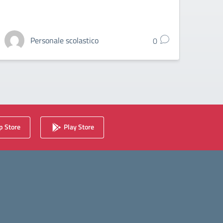
Personale scolastico
0
 Store
Play Store