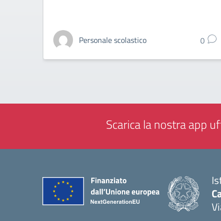
Personale scolastico
0
Scarica la nostra app uff
Is
C
Vi
— 