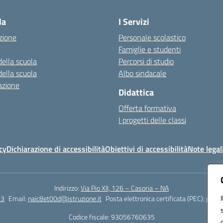
la
I Servizi
zione
Personale scolastico
Famiglie e studenti
della scuola
Percorsi di studio
della scuola
Albo sindacale
azione
Didattica
Offerta formativa
I progetti delle classi
cy
Dichiarazione di accessibilità
Obiettivi di accessibilità
Note legal
Indirizzo:
Via Pio XII, 126 – Casoria – NA
23
Email:
naic8et00d@istruzione.it
Posta elettronica certificata (PEC):
naic8
Codice fiscale: 93056760635