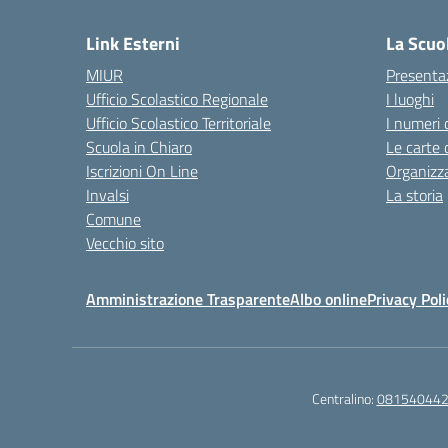
Link Esterni
La Scuo
MIUR
Presenta
Ufficio Scolastico Regionale
I luoghi
Ufficio Scolastico Territoriale
I numeri 
Scuola in Chiaro
Le carte 
Iscrizioni On Line
Organizz
Invalsi
La storia
Comune
Vecchio sito
Amministrazione Trasparente
Albo online
Privacy Poli
Centralino:
08154044