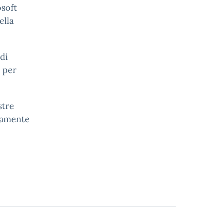
osoft
ella
di
o per
stre
vamente