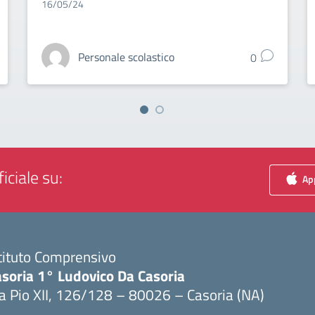
16/05/24
Personale scolastico
0
iciale su:
App
tituto Comprensivo
asoria 1° Ludovico Da Casoria
a Pio XII, 126/128 – 80026 – Casoria (NA)
Visita la pagina iniziale della scuola