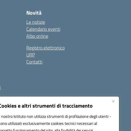
Novità
Le notizie
Calendario eventi
Albo online
Registro elettronico
URP
Contatti
i
Cookies e altri strumenti di tracciamento
Il nostro Istituto non utilizza strumenti di profilazione degli utenti -
et00d@pec.istruzione.it
sono utilizzati esclusivamente cookies tecnici necessari al
corretto funzionamento del sito, alla fruibilità dei servizi