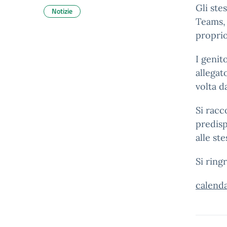
Gli ste
Notizie
Teams, 
proprio
I genit
allegat
volta d
Si racc
predisp
alle ste
Si ring
calenda