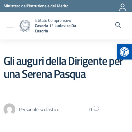
Vai ai contenuti
Vai al menu di navigazione
Vai al footer
Ministero dell'Istruzione e del Merito
Istituto Comprensivo
Casoria 1° Ludovico Da
Casoria
Apr
Gli auguri della Dirigente per
una Serena Pasqua
Personale scolastico
0