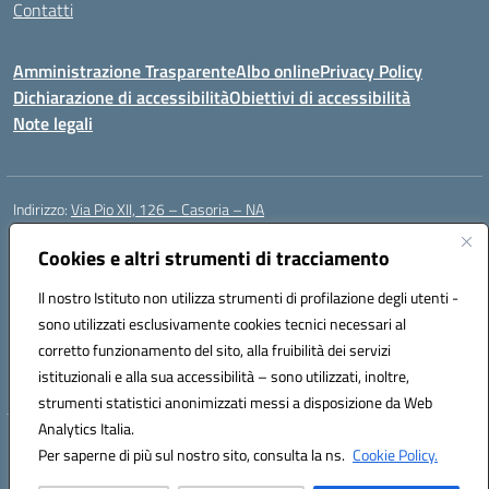
Contatti
Amministrazione Trasparente
Albo online
Privacy Policy
Dichiarazione di accessibilità
Obiettivi di accessibilità
Note legali
Indirizzo:
Via Pio XII, 126 – Casoria – NA
Centralino:
0815404423
Email:
naic8et00d@istruzione.it
Posta elettronica certificata (PEC):
Cookies e altri strumenti di tracciamento
naic8et00d@pec.istruzione.it
Codice fiscale: 93056760635
Il nostro Istituto non utilizza strumenti di profilazione degli utenti -
Codice meccanografico:
NAIC8ET00D
sono utilizzati esclusivamente cookies tecnici necessari al
Codice Indice delle Pubbliche Amministrazioni (IPA): clcc_063
corretto funzionamento del sito, alla fruibilità dei servizi
Codice unico di fatturazione (CUF): UFVE8K
istituzionali e alla sua accessibilità – sono utilizzati, inoltre,
strumenti statistici anonimizzati messi a disposizione da Web
Analytics Italia.
Hosting & Powered by 3D Solution S.r.l.
Per saperne di più sul nostro sito, consulta la ns.
Cookie Policy.
Concept & Design by Designers Italia