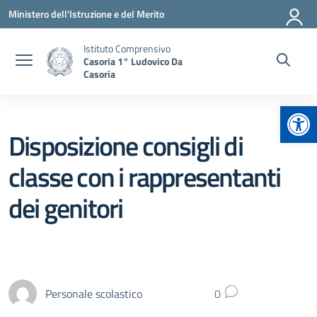
Vai ai contenuti
Vai al menu di navigazione
Vai al footer
Ministero dell'Istruzione e del Merito
Istituto Comprensivo
Casoria 1° Ludovico Da
Casoria
Apr
Disposizione consigli di
classe con i rappresentanti
dei genitori
Personale scolastico
0