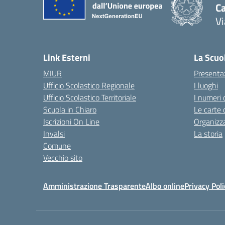
C
Vi
— 
Link Esterni
La Scuo
MIUR
Presenta
Ufficio Scolastico Regionale
I luoghi
Ufficio Scolastico Territoriale
I numeri 
Scuola in Chiaro
Le carte 
Iscrizioni On Line
Organizz
Invalsi
La storia
Comune
Vecchio sito
Amministrazione Trasparente
Albo online
Privacy Poli