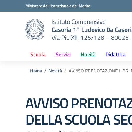
Vai ai contenuti
Vai al menu di navigazione
Vai al footer
Ministero dell'Istruzione e del Merito
Istituto Comprensivo
Casoria 1° Ludovico Da Casori
Via Pio XII, 126/128 – 80026 
Scuola
Servizi
Novità
Didattica
Home
Novità
AVVISO PRENOTAZIONE LIBRI 
AVVISO PRENOTAZI
DELLA SCUOLA SEC