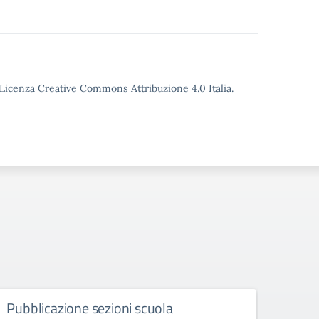
o Licenza Creative Commons Attribuzione 4.0 Italia.
Pubblicazione sezioni scuola
Esit