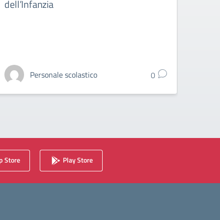
dell’Infanzia
sezi
Personale scolastico
0
 Store
Play Store