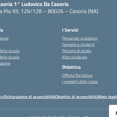
asoria 1° Ludovico Da Casoria
a Pio XII, 126/128 – 80026 – Casoria (NA)
Visita la pagina iniziale della scuola
la
I Servizi
zione
Personale scolastico
Famiglie e studenti
della scuola
Percorsi di studio
della scuola
Albo sindacale
azione
Didattica
Offerta formativa
I progetti delle classi
cy
Dichiarazione di accessibilità
Obiettivi di accessibilità
Note legal