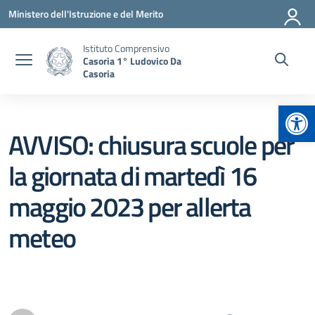
Vai ai contenuti
Vai al menu di navigazione
Vai al footer
Ministero dell'Istruzione e del Merito
Istituto Comprensivo
Casoria 1° Ludovico Da
Casoria
Apr
AVVISO: chiusura scuole per
la giornata di martedì 16
maggio 2023 per allerta
meteo