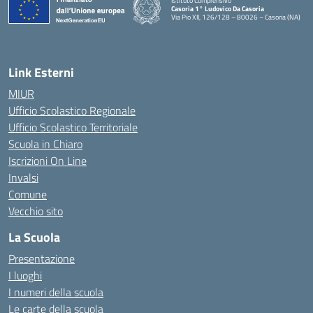
Istituto Comprensivo
Casoria 1° Ludovico Da Casoria
Via Pio XII, 126/128 – 80026 – Casoria (NA)
— Visita la pagina iniziale della scuola
Link Esterni
MIUR
Ufficio Scolastico Regionale
Ufficio Scolastico Territoriale
Scuola in Chiaro
Iscrizioni On Line
Invalsi
Comune
Vecchio sito
La Scuola
Presentazione
I luoghi
I numeri della scuola
Le carte della scuola