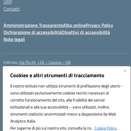
URP
Contatti
Amministrazione Trasparente
Albo online
Privacy Policy
Dichiarazione di accessibilità
Obiettivi di accessibilità
Note legali
Indirizzo:
Via Pio XII, 126 – Casoria – NA
Centralino:
0815404423
Email:
naic8et00d@istruzione.it
Posta elettronica certificata (PEC):
Cookies e altri strumenti di tracciamento
naic8et00d@pec.istruzione.it
Codice fiscale: 93056760635
Il nostro Istituto non utilizza strumenti di profilazione degli utenti -
Codice meccanografico:
NAIC8ET00D
sono utilizzati esclusivamente cookies tecnici necessari al
Codice Indice delle Pubbliche Amministrazioni (IPA): clcc_063
corretto funzionamento del sito, alla fruibilità dei servizi
Codice unico di fatturazione (CUF): UFVE8K
istituzionali e alla sua accessibilità – sono utilizzati, inoltre,
strumenti statistici anonimizzati messi a disposizione da Web
Analytics Italia.
Hosting & Powered by 3D Solution S.r.l.
Per saperne di più sul nostro sito, consulta la ns.
Cookie Policy.