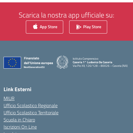
Scarica la nostra app ufficiale su:
App Store
Play Store
Istituto Comprensivo
Casoria 1° Ludovico Da Casoria
Via Pio XII, 126/128 – 80026 – Casoria (NA)
— Visita la pagina iniziale della scuola
Link Esterni
MIUR
Ufficio Scolastico Regionale
Ufficio Scolastico Territoriale
Scuola in Chiaro
Iscrizioni On Line