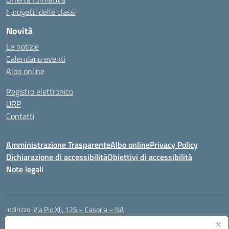
I progetti delle classi
Novità
Le notizie
Calendario eventi
Albo online
Registro elettronico
URP
Contatti
Amministrazione Trasparente
Albo online
Privacy Policy
Dichiarazione di accessibilità
Obiettivi di accessibilità
Note legali
Indirizzo:
Via Pio XII, 126 – Casoria – NA
Centralino:
0815404423
Email:
naic8et00d@istruzione.it