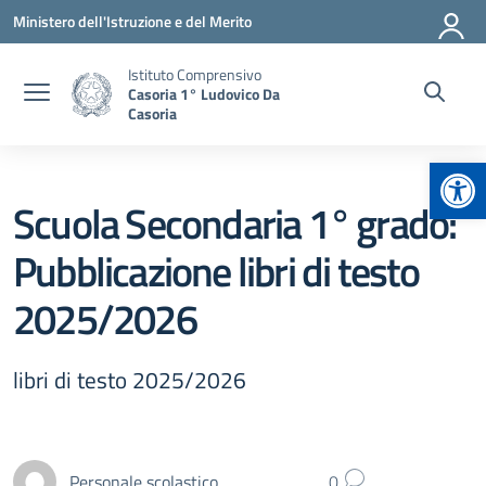
Vai ai contenuti
Vai al menu di navigazione
Vai al footer
Ministero dell'Istruzione e del Merito
Istituto Comprensivo
Casoria 1° Ludovico Da
Casoria
Apr
Scuola Secondaria 1° grado:
Pubblicazione libri di testo
2025/2026
libri di testo 2025/2026
Personale scolastico
0