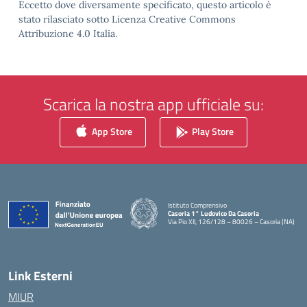
Eccetto dove diversamente specificato, questo articolo è
stato rilasciato sotto Licenza Creative Commons
Attribuzione 4.0 Italia.
Scarica la nostra app ufficiale su:
App Store
Play Store
Istituto Comprensivo
Casoria 1° Ludovico Da Casoria
Via Pio XII, 126/128 – 80026 – Casoria (NA)
— Visita la pagina iniziale della scuola
Link Esterni
MIUR