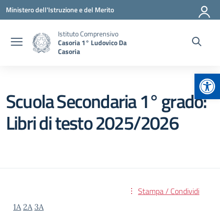
Vai ai contenuti
Vai al menu di navigazione
Vai al footer
Ministero dell'Istruzione e del Merito
Istituto Comprensivo
Casoria 1° Ludovico Da
Casoria
Apr
Scuola Secondaria 1° grado:
Libri di testo 2025/2026
Stampa / Condividi
1A
2A
3A