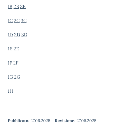
1B
2B
3B
1C
2C
3C
1D
2D
3D
1E
2E
1F
2F
1G
2G
1H
Pubblicato:
27.06.2025
-
Revisione:
27.06.2025