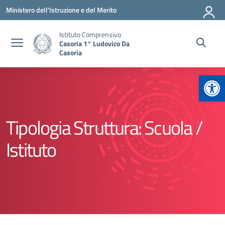
Vai ai contenuti
Vai al menu di navigazione
Vai al footer
Ministero dell'Istruzione e del Merito
Istituto Comprensivo
Casoria 1° Ludovico Da
Casoria
Apr
Tipologia Struttura:
Scuola /
Istituto