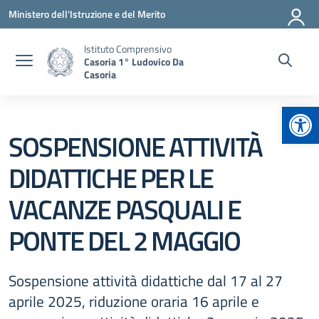
Vai ai contenuti
Vai al menu di navigazione
Vai al footer
Ministero dell'Istruzione e del Merito
Istituto Comprensivo
Casoria 1° Ludovico Da
Casoria
Apr
SOSPENSIONE ATTIVITÀ
DIDATTICHE PER LE
VACANZE PASQUALI E
PONTE DEL 2 MAGGIO
Sospensione attività didattiche dal 17 al 27
aprile 2025, riduzione oraria 16 aprile e