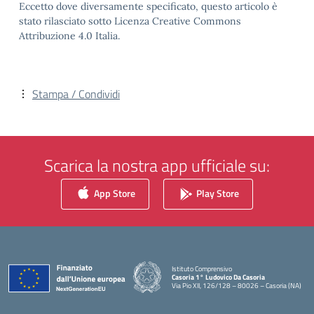
Eccetto dove diversamente specificato, questo articolo è
stato rilasciato sotto Licenza Creative Commons
Attribuzione 4.0 Italia.
Stampa / Condividi
Scarica la nostra app ufficiale su:
App Store
Play Store
Istituto Comprensivo
Casoria 1° Ludovico Da Casoria
Via Pio XII, 126/128 – 80026 – Casoria (NA)
— Visita la pagina iniziale della scuola