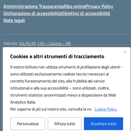
Amministrazione Trasparente
Albo online
Privacy Policy
Dichiarazione di accessibilità
Obiettivi di accessibilità
Note legali
Indirizzo:
Via Pio XII, 126 – Casoria – NA
Centralino:
0815404423
Email:
naic8et00d@istruzione.it
Posta elettronica certificata (PEC):
Cookies e altri strumenti di tracciamento
naic8et00d@pec.istruzione.it
Codice fiscale: 93056760635
Il nostro Istituto non utilizza strumenti di profilazione degli utenti -
Codice meccanografico:
NAIC8ET00D
sono utilizzati esclusivamente cookies tecnici necessari al
Codice Indice delle Pubbliche Amministrazioni (IPA): clcc_063
corretto funzionamento del sito, alla fruibilità dei servizi
Codice unico di fatturazione (CUF): UFVE8K
istituzionali e alla sua accessibilità – sono utilizzati, inoltre,
strumenti statistici anonimizzati messi a disposizione da Web
Analytics Italia.
Hosting & Powered by 3D Solution S.r.l.
Per saperne di più sul nostro sito, consulta la ns.
Cookie Policy.
Concept & Design by Designers Italia
Personalizza
Rifiuta tutto
Accettare tutto