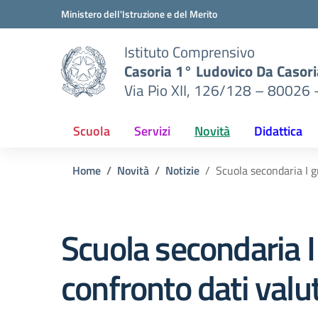
Vai ai contenuti
Vai al menu di navigazione
Vai al footer
Ministero dell'Istruzione e del Merito
Istituto Comprensivo
Casoria 1° Ludovico Da Casori
Via Pio XII, 126/128 – 80026 
Scuola
Servizi
Novità
Didattica
Home
Novità
Notizie
Scuola secondaria I g
Scuola secondaria I
confronto dati val