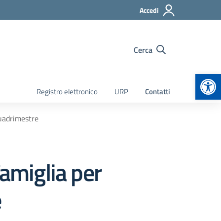
Accedi
Cerca
Apr
Registro elettronico
URP
Contatti
quadrimestre
Famiglia per
e