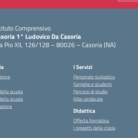
tituto Comprensivo
asoria 1° Ludovico Da Casoria
a Pio XII, 126/128 – 80026 – Casoria (NA)
Visita la pagina iniziale della scuola
la
I Servizi
zione
Personale scolastico
Famiglie e studenti
della scuola
Percorsi di studio
della scuola
Albo sindacale
azione
Didattica
Offerta formativa
I progetti delle classi