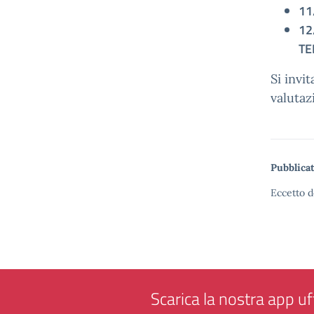
11
12
TE
Si invi
valutaz
Pubblicat
Eccetto d
Scarica la nostra app uff