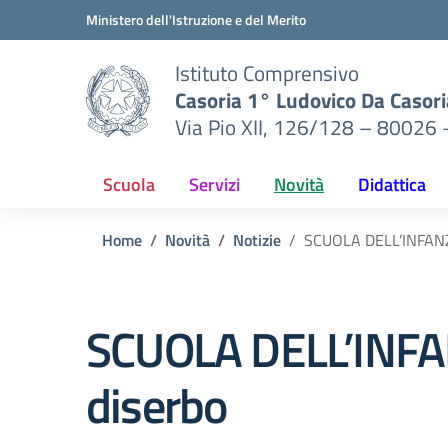
Vai ai contenuti
Vai al menu di navigazione
Vai al footer
Ministero dell'Istruzione e del Merito
Istituto Comprensivo
Casoria 1° Ludovico Da Casori
Via Pio XII, 126/128 – 80026 
Scuola
Servizi
Novità
Didattica
Home
Novità
Notizie
SCUOLA DELL’INFANZI
SCUOLA DELL’INFAN
diserbo