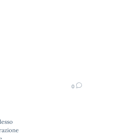
0
lesso
erazione
e