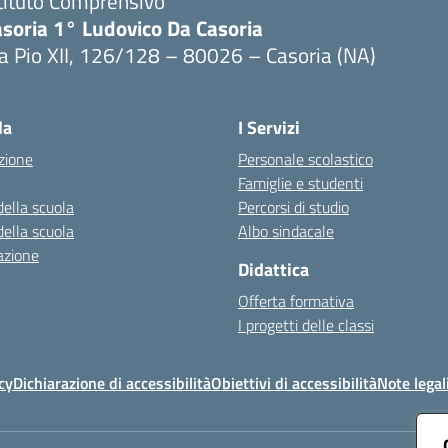
tituto Comprensivo
asoria 1° Ludovico Da Casoria
a Pio XII, 126/128 – 80026 – Casoria (NA)
Visita la pagina iniziale della scuola
la
I Servizi
zione
Personale scolastico
Famiglie e studenti
della scuola
Percorsi di studio
della scuola
Albo sindacale
azione
Didattica
Offerta formativa
I progetti delle classi
cy
Dichiarazione di accessibilità
Obiettivi di accessibilità
Note legal