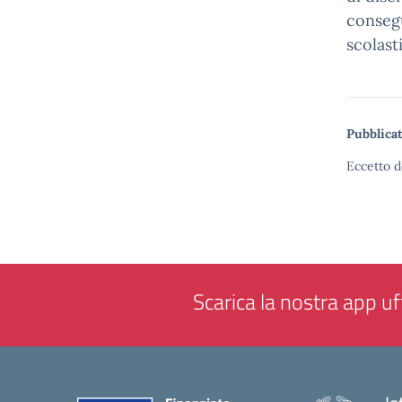
consegu
scolast
Pubblicat
Eccetto d
Scarica la nostra app uff