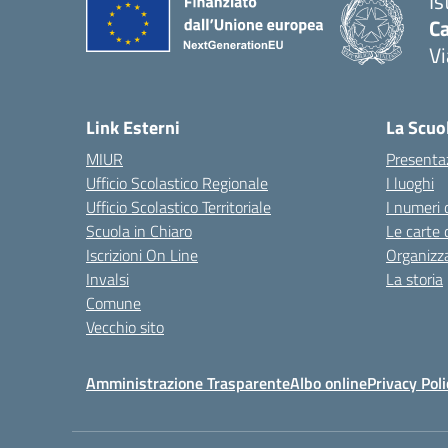
Is
C
Vi
— 
Link Esterni
La Scuo
MIUR
Presenta
Ufficio Scolastico Regionale
I luoghi
Ufficio Scolastico Territoriale
I numeri 
Scuola in Chiaro
Le carte 
Iscrizioni On Line
Organizz
Invalsi
La storia
Comune
Vecchio sito
Amministrazione Trasparente
Albo online
Privacy Poli