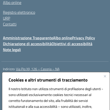
Albo online
Registro elettronico
URP
Contatti
Amministrazione Trasparente
Albo online
Privacy Policy
Dichiarazione di accessibilità
Obiettivi di accessibilità
Note legali
Indirizzo:
Via Pio XII, 126 – Casoria – NA
Centralino:
0815404423
Email:
naic8et00d@istruzione.it
Posta elettronica certificata (PEC):
Cookies e altri strumenti di tracciamento
naic8et00d@pec.istruzione.it
Codice fiscale: 93056760635
Il nostro Istituto non utilizza strumenti di profilazione degli utenti -
Codice meccanografico:
NAIC8ET00D
sono utilizzati esclusivamente cookies tecnici necessari al
Codice Indice delle Pubbliche Amministrazioni (IPA): clcc_063
corretto funzionamento del sito, alla fruibilità dei servizi
Codice unico di fatturazione (CUF): UFVE8K
istituzionali e alla sua accessibilità – sono utilizzati, inoltre,