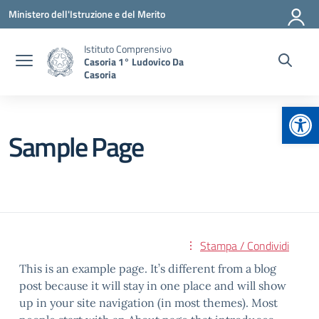
Vai ai contenuti
Vai al menu di navigazione
Vai al footer
Ministero dell'Istruzione e del Merito
Istituto Comprensivo
Casoria 1° Ludovico Da
Casoria
Apr
Sample Page
Stampa / Condividi
This is an example page. It’s different from a blog
post because it will stay in one place and will show
up in your site navigation (in most themes). Most