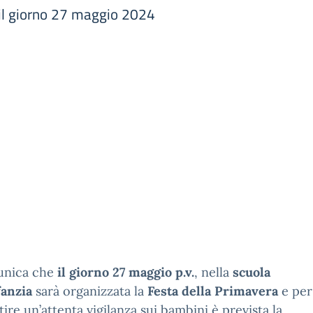
r il giorno 27 maggio 2024
unica che
il giorno 27 maggio p.v.
, nella
scuola
fanzia
sarà organizzata la
Festa della Primavera
e per
ire un’attenta vigilanza sui bambini è prevista la