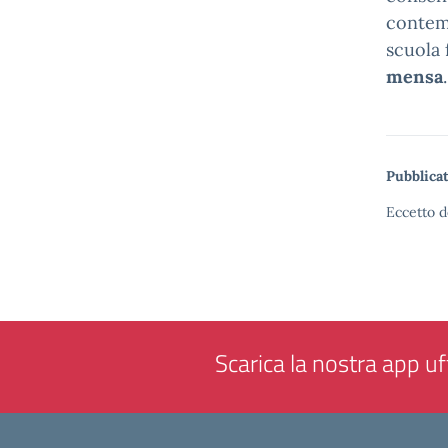
contemp
scuola
mensa
.
Pubblicat
Eccetto d
Scarica la nostra app uff