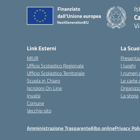
Is
C
Vi
— 
Link Esterni
La Scuo
MIUR
Presenta
Ufficio Scolastico Regionale
I luoghi
Ufficio Scolastico Territoriale
I numeri 
Scuola in Chiaro
Le carte 
Iscrizioni On Line
Organizz
Invalsi
La storia
Comune
Vecchio sito
Amministrazione Trasparente
Albo online
Privacy Poli