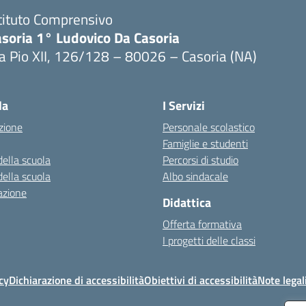
tituto Comprensivo
asoria 1° Ludovico Da Casoria
a Pio XII, 126/128 – 80026 – Casoria (NA)
Visita la pagina iniziale della scuola
la
I Servizi
zione
Personale scolastico
Famiglie e studenti
della scuola
Percorsi di studio
della scuola
Albo sindacale
azione
Didattica
Offerta formativa
I progetti delle classi
cy
Dichiarazione di accessibilità
Obiettivi di accessibilità
Note legal