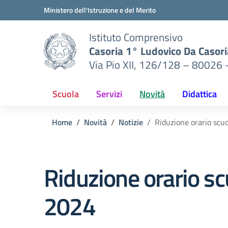
Vai ai contenuti
Vai al menu di navigazione
Vai al footer
Ministero dell'Istruzione e del Merito
Istituto Comprensivo
Casoria 1° Ludovico Da Casori
Via Pio XII, 126/128 – 80026 
Scuola
Servizi
Novità
Didattica
Home
Novità
Notizie
Riduzione orario scuo
Riduzione orario sc
2024