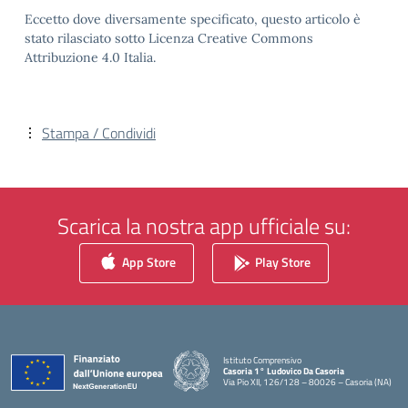
Eccetto dove diversamente specificato, questo articolo è
stato rilasciato sotto Licenza Creative Commons
Attribuzione 4.0 Italia.
Stampa / Condividi
Scarica la nostra app ufficiale su:
App Store
Play Store
Istituto Comprensivo
Casoria 1° Ludovico Da Casoria
Via Pio XII, 126/128 – 80026 – Casoria (NA)
— Visita la pagina iniziale della scuola