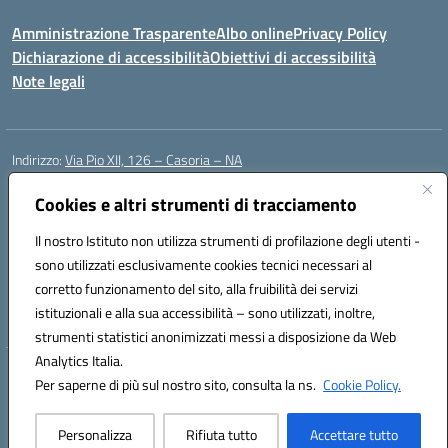
Amministrazione Trasparente
Albo online
Privacy Policy
Dichiarazione di accessibilità
Obiettivi di accessibilità
Note legali
Indirizzo:
Via Pio XII, 126 – Casoria – NA
Centralino:
0815404423
Email:
naic8et00d@istruzione.it
Posta elettronica certificata (PEC):
Cookies e altri strumenti di tracciamento
naic8et00d@pec.istruzione.it
Codice fiscale: 93056760635
Il nostro Istituto non utilizza strumenti di profilazione degli utenti -
Codice meccanografico:
NAIC8ET00D
sono utilizzati esclusivamente cookies tecnici necessari al
Codice Indice delle Pubbliche Amministrazioni (IPA): clcc_063
corretto funzionamento del sito, alla fruibilità dei servizi
Codice unico di fatturazione (CUF): UFVE8K
istituzionali e alla sua accessibilità – sono utilizzati, inoltre,
strumenti statistici anonimizzati messi a disposizione da Web
Analytics Italia.
Hosting & Powered by 3D Solution S.r.l.
Per saperne di più sul nostro sito, consulta la ns.
Cookie Policy.
Concept & Design by Designers Italia
Personalizza
Rifiuta tutto
Accettare tutto