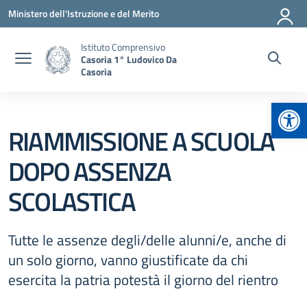
Vai ai contenuti
Vai al menu di navigazione
Vai al footer
Ministero dell'Istruzione e del Merito
Istituto Comprensivo
Casoria 1° Ludovico Da
Casoria
Apr
RIAMMISSIONE A SCUOLA
DOPO ASSENZA
SCOLASTICA
Tutte le assenze degli/delle alunni/e, anche di
un solo giorno, vanno giustificate da chi
esercita la patria potestà il giorno del rientro