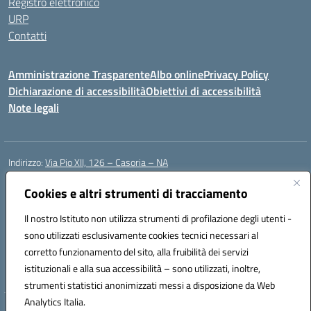
Registro elettronico
URP
Contatti
Amministrazione Trasparente
Albo online
Privacy Policy
Dichiarazione di accessibilità
Obiettivi di accessibilità
Note legali
Indirizzo:
Via Pio XII, 126 – Casoria – NA
Centralino:
0815404423
Email:
naic8et00d@istruzione.it
Posta elettronica certificata (PEC):
Cookies e altri strumenti di tracciamento
naic8et00d@pec.istruzione.it
Codice fiscale: 93056760635
Il nostro Istituto non utilizza strumenti di profilazione degli utenti -
Codice meccanografico:
NAIC8ET00D
sono utilizzati esclusivamente cookies tecnici necessari al
Codice Indice delle Pubbliche Amministrazioni (IPA): clcc_063
corretto funzionamento del sito, alla fruibilità dei servizi
Codice unico di fatturazione (CUF): UFVE8K
istituzionali e alla sua accessibilità – sono utilizzati, inoltre,
strumenti statistici anonimizzati messi a disposizione da Web
Analytics Italia.