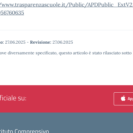
//www.trasparenzascuole.it/Public/APDPublic_ExtV2
56760635
o:
27.06.2025
-
Revisione:
27.06.2025
ove diversamente specificato, questo articolo è stato rilasciato sott
iciale su:
App
tituto Comprensivo