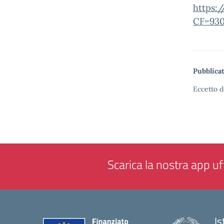
https:
CF=930
Pubblicat
Eccetto d
Scarica la nostra app uff
Is