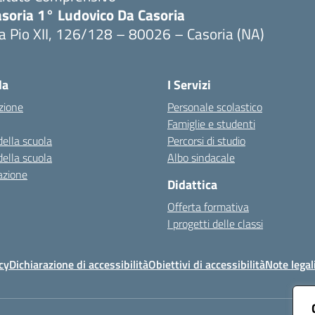
asoria 1° Ludovico Da Casoria
a Pio XII, 126/128 – 80026 – Casoria (NA)
Visita la pagina iniziale della scuola
la
I Servizi
zione
Personale scolastico
Famiglie e studenti
della scuola
Percorsi di studio
della scuola
Albo sindacale
azione
Didattica
Offerta formativa
I progetti delle classi
cy
Dichiarazione di accessibilità
Obiettivi di accessibilità
Note legal