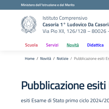
Vai ai contenuti
Vai al menu di navigazione
Vai al footer
Ministero dell'Istruzione e del Merito
Istituto Comprensivo
Casoria 1° Ludovico Da Casori
Via Pio XII, 126/128 – 80026 
Scuola
Servizi
Novità
Didattica
Home
Novità
Notizie
Pubblicazione esiti 
Pubblicazione esit
esiti Esame di Stato primo ciclo 2024/2