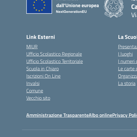
C
Vi
— 
Link Esterni
La Scuo
MIUR
Presenta
Ufficio Scolastico Regionale
I luoghi
Ufficio Scolastico Territoriale
I numeri 
Scuola in Chiaro
Le carte 
Iscrizioni On Line
Organizz
Invalsi
La storia
Comune
Vecchio sito
Amministrazione Trasparente
Albo online
Privacy Poli