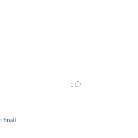
0
 finali