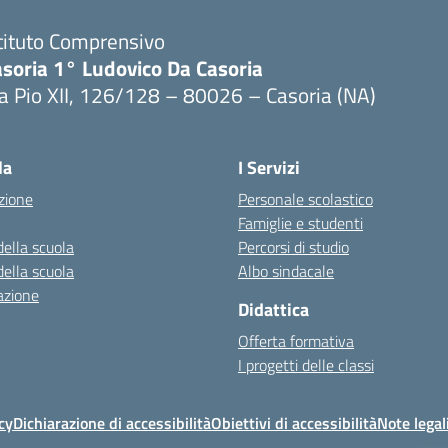
tituto Comprensivo
asoria 1° Ludovico Da Casoria
a Pio XII, 126/128 – 80026 – Casoria (NA)
Visita la pagina iniziale della scuola
la
I Servizi
zione
Personale scolastico
Famiglie e studenti
della scuola
Percorsi di studio
della scuola
Albo sindacale
azione
Didattica
Offerta formativa
I progetti delle classi
cy
Dichiarazione di accessibilità
Obiettivi di accessibilità
Note legal