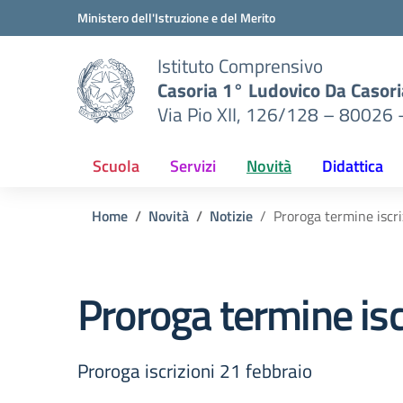
Vai ai contenuti
Vai al menu di navigazione
Vai al footer
Ministero dell'Istruzione e del Merito
Istituto Comprensivo
Casoria 1° Ludovico Da Casori
Via Pio XII, 126/128 – 80026 
Scuola
Servizi
Novità
Didattica
Home
Novità
Notizie
Proroga termine iscri
Proroga termine isc
Proroga iscrizioni 21 febbraio