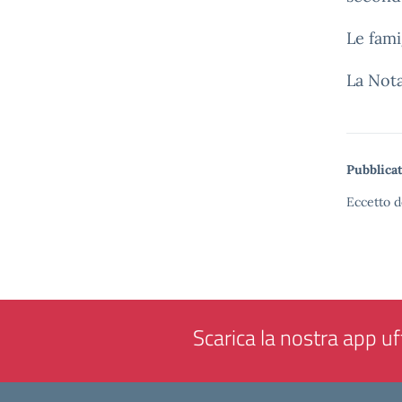
Le fami
La Not
Pubblicat
Eccetto d
Scarica la nostra app uff