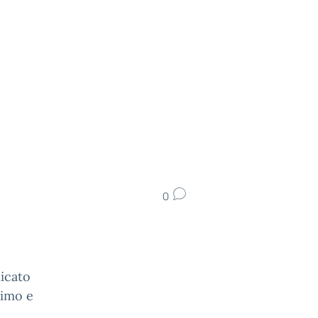
0
nicato
rimo e