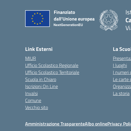
Is
C
Vi
— 
Link Esterni
La Scuo
MIUR
Presenta
Ufficio Scolastico Regionale
I luoghi
Ufficio Scolastico Territoriale
I numeri 
Scuola in Chiaro
Le carte 
Iscrizioni On Line
Organizz
Invalsi
La storia
Comune
Vecchio sito
Amministrazione Trasparente
Albo online
Privacy Poli