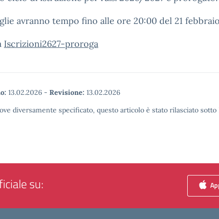
glie avranno tempo fino alle ore 20:00 del 21 febbrai
a
Iscrizioni2627-proroga
o:
13.02.2026
-
Revisione:
13.02.2026
ove diversamente specificato, questo articolo è stato rilasciato sott
iciale su:
App