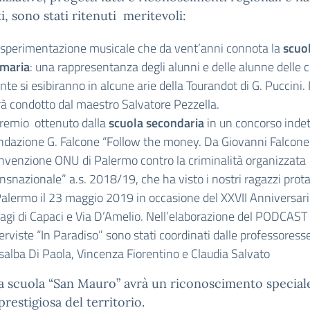
i, sono stati ritenuti meritevoli:
 sperimentazione musicale che da vent’anni connota la
scuo
imaria
: una rappresentanza degli alunni e delle alunne delle c
nte si esibiranno in alcune arie della Tourandot di G. Puccini. I
rà condotto dal maestro Salvatore Pezzella.
 premio ottenuto dalla
scuola secondaria
in un concorso indet
ndazione G. Falcone “Follow the money. Da Giovanni Falcone 
nvenzione ONU di Palermo contro la criminalità organizzata
nsnazionale” a.s. 2018/19, che ha visto i nostri ragazzi prot
Palermo il 23 maggio 2019 in occasione del XXVII Anniversari
ragi di Capaci e Via D’Amelio. Nell’elaborazione del PODCAST 
erviste “In Paradiso” sono stati coordinati dalle professoress
salba Di Paola, Vincenza Fiorentino e Claudia Salvato
la scuola “San Mauro” avrà un riconoscimento specia
prestigiosa del territorio.