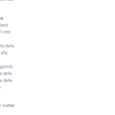
la
lassi
l coro
to dalla
alla
agonisti
o delle
e delle
e
le come