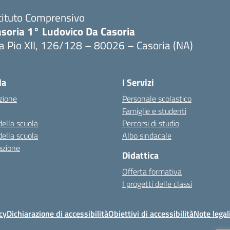
tituto Comprensivo
asoria 1° Ludovico Da Casoria
a Pio XII, 126/128 – 80026 – Casoria (NA)
Visita la pagina iniziale della scuola
la
I Servizi
zione
Personale scolastico
Famiglie e studenti
della scuola
Percorsi di studio
della scuola
Albo sindacale
azione
Didattica
Offerta formativa
I progetti delle classi
cy
Dichiarazione di accessibilità
Obiettivi di accessibilità
Note legal