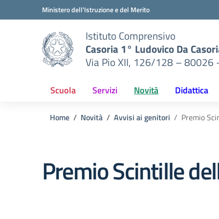
Vai ai contenuti
Vai al menu di navigazione
Vai al footer
Ministero dell'Istruzione e del Merito
Istituto Comprensivo
Casoria 1° Ludovico Da Casori
Via Pio XII, 126/128 – 80026 
Scuola
Servizi
Novità
Didattica
Home
Novità
Avvisi ai genitori
Premio Scin
Premio Scintille de