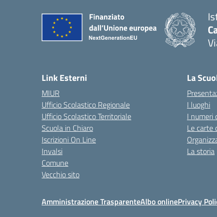
Is
C
Vi
— 
Link Esterni
La Scuo
MIUR
Presenta
Ufficio Scolastico Regionale
I luoghi
Ufficio Scolastico Territoriale
I numeri 
Scuola in Chiaro
Le carte 
Iscrizioni On Line
Organizz
Invalsi
La storia
Comune
Vecchio sito
Amministrazione Trasparente
Albo online
Privacy Poli