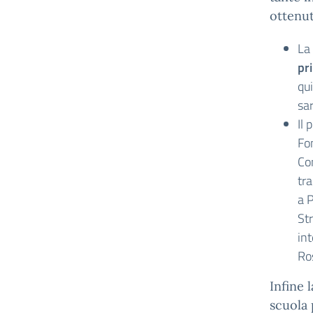
ottenut
La
pr
qui
sa
Il
Fo
Co
tra
a 
St
int
Ro
Infine 
scuola 