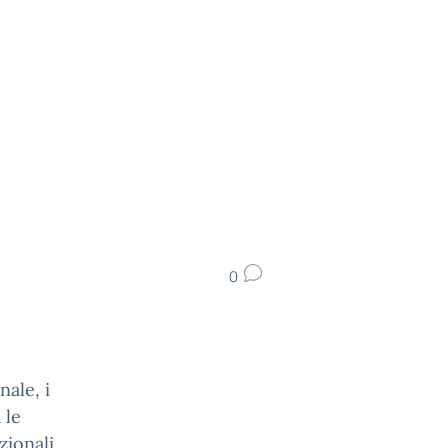
0
ale, i
 le
zionali