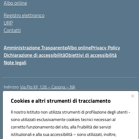
Albo online
Registro elettronico
URP
Contatti
Amministrazione Trasparente
Albo online
Privacy Policy
Dichiarazione di accessibilità
Obiettivi di accessibilità
Note legali
Indirizzo:
Via Pio XII, 126 – Casoria – NA
Centralino:
0815404423
Email:
naic8et00d@istruzione.it
Posta elettronica certificata (PEC):
Cookies e altri strumenti di tracciamento
naic8et00d@pec.istruzione.it
Codice fiscale: 93056760635
Il nostro Istituto non utilizza strumenti di profilazione degli utenti -
Codice meccanografico:
NAIC8ET00D
sono utilizzati esclusivamente cookies tecnici necessari al
Codice Indice delle Pubbliche Amministrazioni (IPA): clcc_063
corretto funzionamento del sito, alla fruibilità dei servizi
Codice unico di fatturazione (CUF): UFVE8K
istituzionali e alla sua accessibilità – sono utilizzati, inoltre,