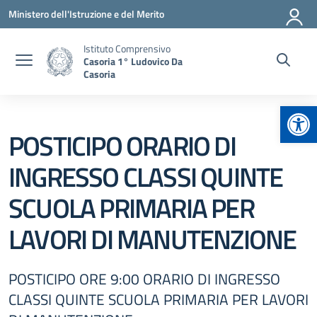
Vai ai contenuti
Vai al menu di navigazione
Vai al footer
Ministero dell'Istruzione e del Merito
Istituto Comprensivo
Casoria 1° Ludovico Da
Casoria
Apr
POSTICIPO ORARIO DI
INGRESSO CLASSI QUINTE
SCUOLA PRIMARIA PER
LAVORI DI MANUTENZIONE
POSTICIPO ORE 9:00 ORARIO DI INGRESSO
CLASSI QUINTE SCUOLA PRIMARIA PER LAVORI