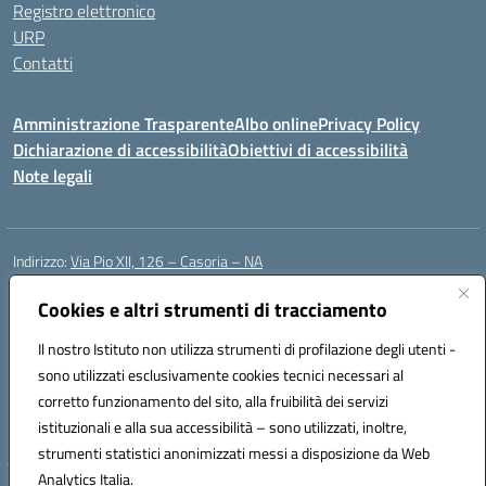
Registro elettronico
URP
Contatti
Amministrazione Trasparente
Albo online
Privacy Policy
Dichiarazione di accessibilità
Obiettivi di accessibilità
Note legali
Indirizzo:
Via Pio XII, 126 – Casoria – NA
Centralino:
0815404423
Email:
naic8et00d@istruzione.it
Posta elettronica certificata (PEC):
Cookies e altri strumenti di tracciamento
naic8et00d@pec.istruzione.it
Codice fiscale: 93056760635
Il nostro Istituto non utilizza strumenti di profilazione degli utenti -
Codice meccanografico:
NAIC8ET00D
sono utilizzati esclusivamente cookies tecnici necessari al
Codice Indice delle Pubbliche Amministrazioni (IPA): clcc_063
corretto funzionamento del sito, alla fruibilità dei servizi
Codice unico di fatturazione (CUF): UFVE8K
istituzionali e alla sua accessibilità – sono utilizzati, inoltre,
strumenti statistici anonimizzati messi a disposizione da Web
Analytics Italia.