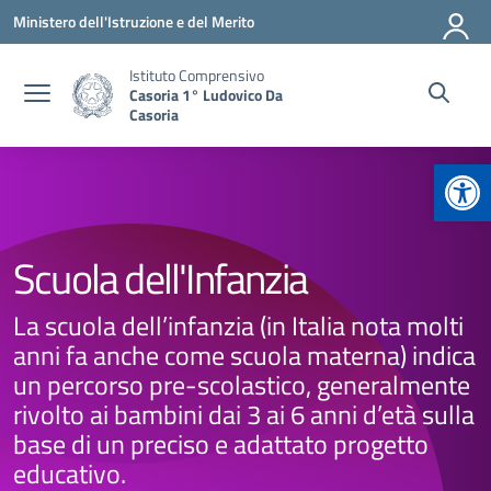
Vai ai contenuti
Vai al menu di navigazione
Vai al footer
Ministero dell'Istruzione e del Merito
Istituto Comprensivo
Casoria 1° Ludovico Da
Casoria
Apr
Scuola dell'Infanzia
La scuola dell’infanzia (in Italia nota molti
anni fa anche come scuola materna) indica
un percorso pre-scolastico, generalmente
rivolto ai bambini dai 3 ai 6 anni d’età sulla
base di un preciso e adattato progetto
educativo.