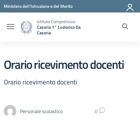
Vai ai contenuti
Vai al menu di navigazione
Vai al footer
Ministero dell'Istruzione e del Merito
Istituto Comprensivo
Casoria 1° Ludovico Da
Casoria
Orario ricevimento docenti
Orario ricevimento docenti
Personale scolastico
0