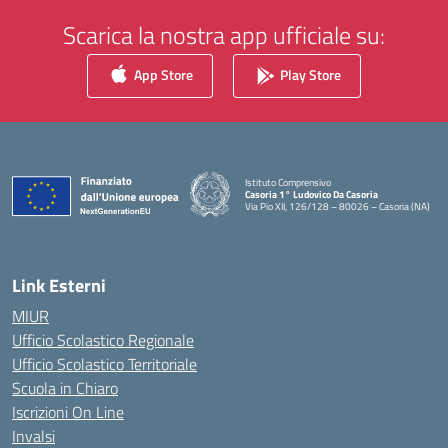
Scarica la nostra app ufficiale su:
App Store
Play Store
Istituto Comprensivo
Casoria 1° Ludovico Da Casoria
Via Pio XII, 126/128 – 80026 – Casoria (NA)
— Visita la pagina iniziale della scuola
Link Esterni
MIUR
Ufficio Scolastico Regionale
Ufficio Scolastico Territoriale
Scuola in Chiaro
Iscrizioni On Line
Invalsi