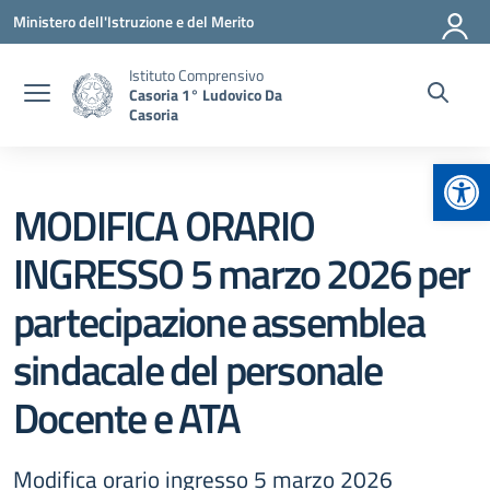
Vai ai contenuti
Vai al menu di navigazione
Vai al footer
Ministero dell'Istruzione e del Merito
Istituto Comprensivo
Casoria 1° Ludovico Da
Casoria
Apr
MODIFICA ORARIO
INGRESSO 5 marzo 2026 per
partecipazione assemblea
sindacale del personale
Docente e ATA
Modifica orario ingresso 5 marzo 2026