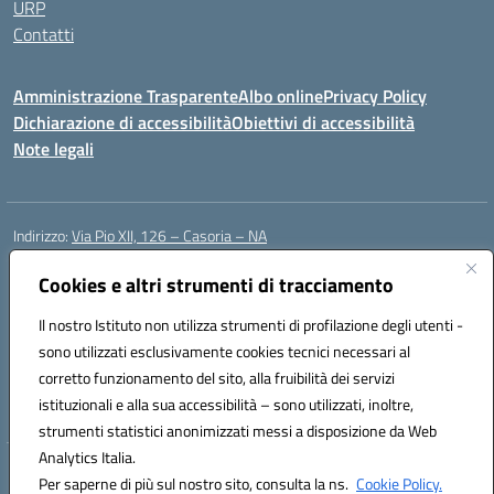
URP
Contatti
Amministrazione Trasparente
Albo online
Privacy Policy
Dichiarazione di accessibilità
Obiettivi di accessibilità
Note legali
Indirizzo:
Via Pio XII, 126 – Casoria – NA
Centralino:
0815404423
Email:
naic8et00d@istruzione.it
Posta elettronica certificata (PEC):
Cookies e altri strumenti di tracciamento
naic8et00d@pec.istruzione.it
Codice fiscale: 93056760635
Il nostro Istituto non utilizza strumenti di profilazione degli utenti -
Codice meccanografico:
NAIC8ET00D
sono utilizzati esclusivamente cookies tecnici necessari al
Codice Indice delle Pubbliche Amministrazioni (IPA): clcc_063
corretto funzionamento del sito, alla fruibilità dei servizi
Codice unico di fatturazione (CUF): UFVE8K
istituzionali e alla sua accessibilità – sono utilizzati, inoltre,
strumenti statistici anonimizzati messi a disposizione da Web
Analytics Italia.
Hosting & Powered by 3D Solution S.r.l.
Per saperne di più sul nostro sito, consulta la ns.
Cookie Policy.