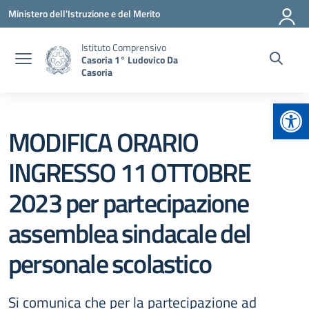
Vai ai contenuti
Vai al menu di navigazione
Vai al footer
Ministero dell'Istruzione e del Merito
Istituto Comprensivo
Casoria 1° Ludovico Da
Casoria
Apr
MODIFICA ORARIO
INGRESSO 11 OTTOBRE
2023 per partecipazione
assemblea sindacale del
personale scolastico
Si comunica che per la partecipazione ad