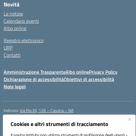
Novità
Le notizie
Calendario eventi
Albo online
Registro elettronico
URP
Contatti
Amministrazione Trasparente
Albo online
Privacy Policy
Dichiarazione di accessibilità
Obiettivi di accessibilità
Note legali
Indirizzo:
Via Pio XII, 126 – Casoria – NA
Centralino:
0815404423
Email:
naic8et00d@istruzione.it
Posta elettronica certificata (PEC):
Cookies e altri strumenti di tracciamento
naic8et00d@pec.istruzione.it
Codice fiscale: 93056760635
Il nostro Istituto non utilizza strumenti di profilazione degli utenti -