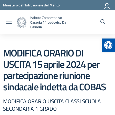
Vai ai contenuti
Vai al menu di navigazione
Vai al footer
Ministero dell'Istruzione e del Merito
Istituto Comprensivo
Casoria 1° Ludovico Da
Casoria
Apr
MODIFICA ORARIO DI
USCITA 15 aprile 2024 per
partecipazione riunione
sindacale indetta da COBAS
MODIFICA ORARIO USCITA CLASSI SCUOLA
SECONDARIA 1 GRADO