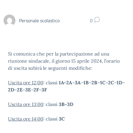
Personale scolastico
0
Si comunica che per la partecipazione ad una
riunione sindacale, il giorno 15 aprile 2024, l’orario
di uscita subirà le seguenti modifiche:
Uscita ore 12:00
: classi
1A-2A
–
3A
–
1B
–
2B
–
1C
–
2C
–
1D
–
2D
–
2E
–
3E
–
2F
–
3F
Uscita ore 13:00
: classi
3B-3D
Uscita ore 14:00
: classi
3C