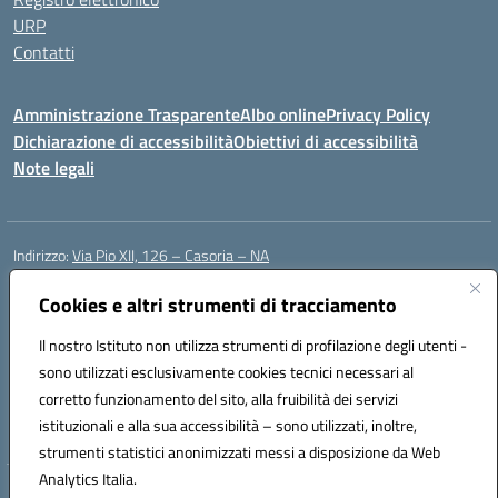
URP
Contatti
Amministrazione Trasparente
Albo online
Privacy Policy
Dichiarazione di accessibilità
Obiettivi di accessibilità
Note legali
Indirizzo:
Via Pio XII, 126 – Casoria – NA
Centralino:
0815404423
Email:
naic8et00d@istruzione.it
Posta elettronica certificata (PEC):
Cookies e altri strumenti di tracciamento
naic8et00d@pec.istruzione.it
Codice fiscale: 93056760635
Il nostro Istituto non utilizza strumenti di profilazione degli utenti -
Codice meccanografico:
NAIC8ET00D
sono utilizzati esclusivamente cookies tecnici necessari al
Codice Indice delle Pubbliche Amministrazioni (IPA): clcc_063
corretto funzionamento del sito, alla fruibilità dei servizi
Codice unico di fatturazione (CUF): UFVE8K
istituzionali e alla sua accessibilità – sono utilizzati, inoltre,
strumenti statistici anonimizzati messi a disposizione da Web
Analytics Italia.
Hosting & Powered by 3D Solution S.r.l.