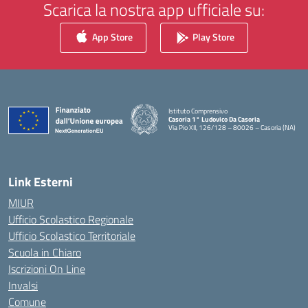
Scarica la nostra app ufficiale su:
App Store
Play Store
Istituto Comprensivo
Casoria 1° Ludovico Da Casoria
Via Pio XII, 126/128 – 80026 – Casoria (NA)
— Visita la pagina iniziale della scuola
Link Esterni
MIUR
Ufficio Scolastico Regionale
Ufficio Scolastico Territoriale
Scuola in Chiaro
Iscrizioni On Line
Invalsi
Comune