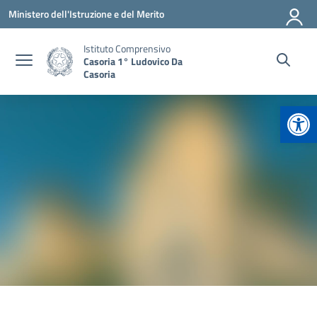
Vai ai contenuti
Vai al menu di navigazione
Vai al footer
Ministero dell'Istruzione e del Merito
Istituto Comprensivo
Casoria 1° Ludovico Da
Casoria
Apr