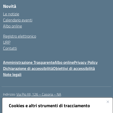
Novità
Le notizie
Calendario eventi
Albo online
Registro elettronico
URP
Contatti
Amministrazione Trasparente
Albo online
Privacy Policy
Dichiarazione di accessibilità
Obiettivi di accessibilità
Note legali
Indirizzo:
Via Pio XII, 126 – Casoria – NA
Centralino:
0815404423
Email:
naic8et00d@istruzione.it
Posta elettronica certificata (PEC):
Cookies e altri strumenti di tracciamento
naic8et00d@pec.istruzione.it