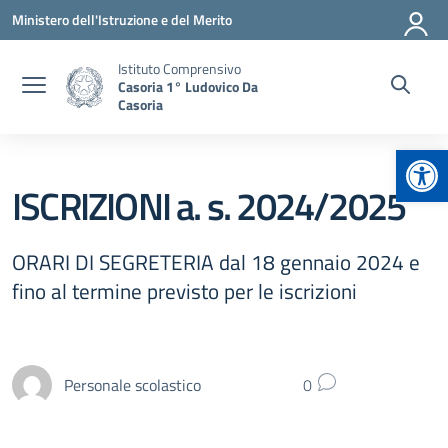
Vai ai contenuti
Vai al menu di navigazione
Vai al footer
Ministero dell'Istruzione e del Merito
Istituto Comprensivo
Casoria 1° Ludovico Da
Casoria
Apr
ISCRIZIONI a. s. 2024/2025
ORARI DI SEGRETERIA dal 18 gennaio 2024 e
fino al termine previsto per le iscrizioni
Personale scolastico
0