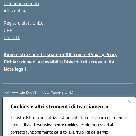
Calendario eventi
Albo online
Registro elettronico
URP
Contatti
Amministrazione Trasparente
Albo online
Privacy Policy
Dichiarazione di accessibilità
Obiettivi di accessibilità
Note legali
Indirizzo:
Via Pio XII, 126 – Casoria – NA
Centralino:
0815404423
Email:
naic8et00d@istruzione.it
Posta elettronica certificata (PEC):
Cookies e altri strumenti di tracciamento
naic8et00d@pec.istruzione.it
Codice fiscale: 93056760635
Il nostro Istituto non utilizza strumenti di profilazione degli utenti -
Codice meccanografico:
NAIC8ET00D
sono utilizzati esclusivamente cookies tecnici necessari al
Codice Indice delle Pubbliche Amministrazioni (IPA): clcc_063
corretto funzionamento del sito, alla fruibilità dei servizi
Codice unico di fatturazione (CUF): UFVE8K