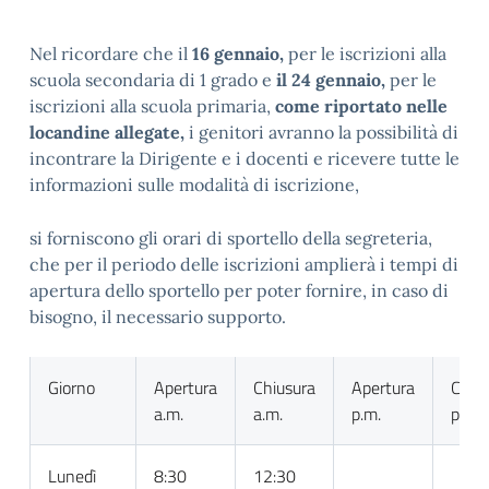
Nel ricordare che il
16 gennaio,
per le iscrizioni alla
scuola secondaria di 1 grado e
il 24 gennaio,
per le
iscrizioni alla scuola primaria,
come riportato nelle
locandine allegate,
i genitori avranno la possibilità di
incontrare la Dirigente e i docenti e ricevere tutte le
informazioni sulle modalità di iscrizione,
si forniscono gli orari di sportello della segreteria,
che per il periodo delle iscrizioni amplierà i tempi di
apertura dello sportello per poter fornire, in caso di
bisogno, il necessario supporto.
Giorno
Apertura
Chiusura
Apertura
Chiu
a.m.
a.m.
p.m.
p.m.
Lunedì
8:30
12:30