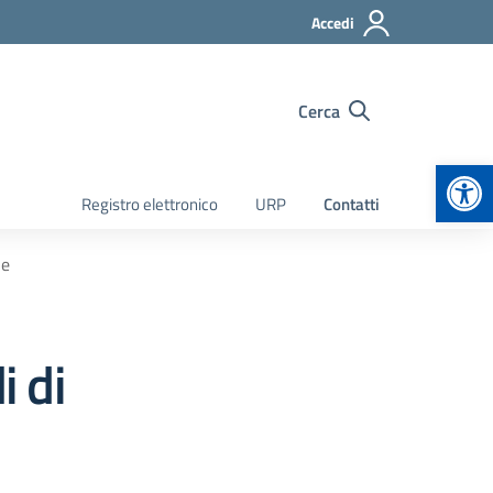
Accedi
Cerca
Apr
Registro elettronico
URP
Contatti
ne
i di