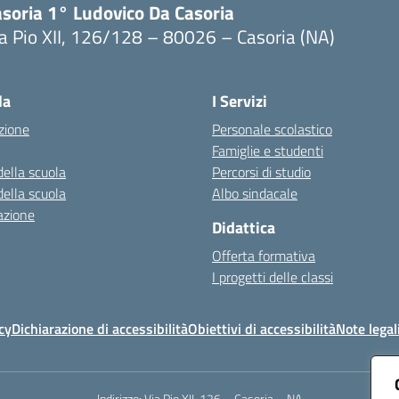
asoria 1° Ludovico Da Casoria
a Pio XII, 126/128 – 80026 – Casoria (NA)
Visita la pagina iniziale della scuola
la
I Servizi
zione
Personale scolastico
Famiglie e studenti
della scuola
Percorsi di studio
della scuola
Albo sindacale
azione
Didattica
Offerta formativa
I progetti delle classi
cy
Dichiarazione di accessibilità
Obiettivi di accessibilità
Note legal
Indirizzo:
Via Pio XII, 126 – Casoria – NA