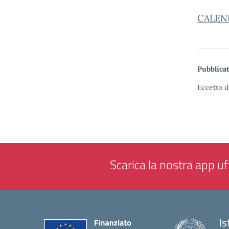
CALEN
Pubblicat
Eccetto d
Scarica la nostra app uff
Is