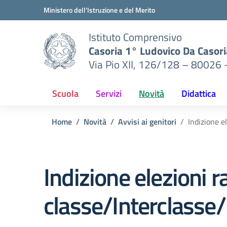
Vai ai contenuti
Vai al menu di navigazione
Vai al footer
Ministero dell'Istruzione e del Merito
Istituto Comprensivo
Casoria 1° Ludovico Da Casori
Via Pio XII, 126/128 – 80026 
Scuola
Servizi
Novità
Didattica
Home
Novità
Avvisi ai genitori
Indizione e
Indizione elezioni r
classe/Interclasse/