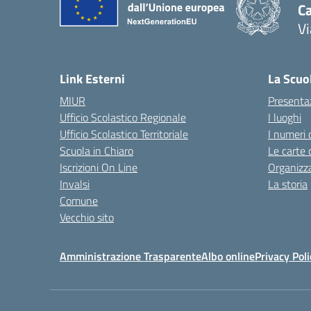
C
Vi
— 
Link Esterni
La Scuo
MIUR
Presenta
Ufficio Scolastico Regionale
I luoghi
Ufficio Scolastico Territoriale
I numeri 
Scuola in Chiaro
Le carte 
Iscrizioni On Line
Organizz
Invalsi
La storia
Comune
Vecchio sito
Amministrazione Trasparente
Albo online
Privacy Poli