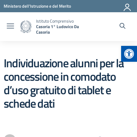
Vai ai contenuti
Vai al menu di navigazione
Vai al footer
Ministero dell'Istruzione e del Merito
Istituto Comprensivo
Casoria 1° Ludovico Da
Casoria
Apr
Individuazione alunni per la
concessione in comodato
d’uso gratuito di tablet e
schede dati