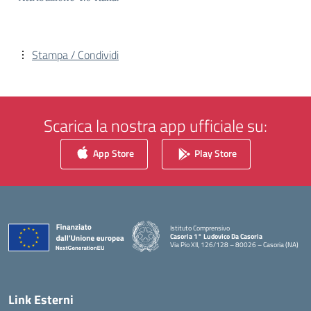
Stampa / Condividi
Scarica la nostra app ufficiale su:
App Store
Play Store
Istituto Comprensivo
Casoria 1° Ludovico Da Casoria
Via Pio XII, 126/128 – 80026 – Casoria (NA)
— Visita la pagina iniziale della scuola
Link Esterni