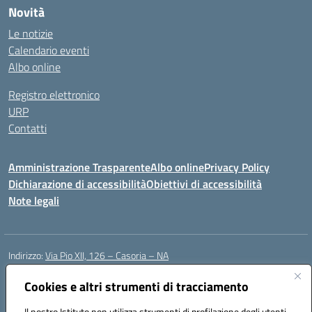
Novità
Le notizie
Calendario eventi
Albo online
Registro elettronico
URP
Contatti
Amministrazione Trasparente
Albo online
Privacy Policy
Dichiarazione di accessibilità
Obiettivi di accessibilità
Note legali
Indirizzo:
Via Pio XII, 126 – Casoria – NA
Centralino:
0815404423
Email:
naic8et00d@istruzione.it
Posta elettronica certificata (PEC):
Cookies e altri strumenti di tracciamento
naic8et00d@pec.istruzione.it
Codice fiscale: 93056760635
Il nostro Istituto non utilizza strumenti di profilazione degli utenti -