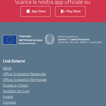
Scarica la nostra app ufficiale su:
App Store
Play Store
Istituto Comprensivo
Casoria 1° Ludovico Da Casoria
Via Pio XII, 126/128 – 80026 – Casoria (NA)
— Visita la pagina iniziale della scuola
Link Esterni
MIUR
Ufficio Scolastico Regionale
Ufficio Scolastico Territoriale
Scuola in Chiaro
Iscrizioni On Line
Invalsi
Comune