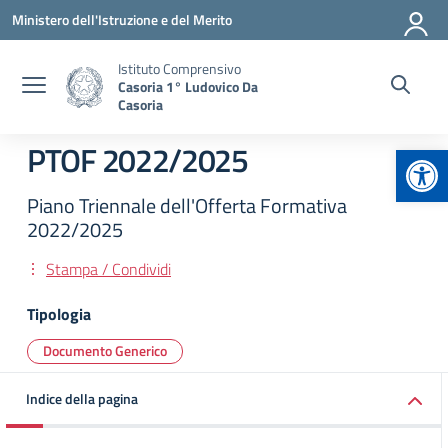
Vai ai contenuti
Vai al menu di navigazione
Vai al footer
Ministero dell'Istruzione e del Merito
Istituto Comprensivo
Casoria 1° Ludovico Da
Casoria
Apr
PTOF 2022/2025
Piano Triennale dell'Offerta Formativa
2022/2025
Stampa / Condividi
Tipologia
Documento Generico
Indice della pagina