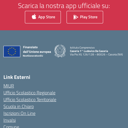
Scarica la nostra app ufficiale su:
App Store
Play Store
Istituto Comprensivo
Casoria 1° Ludovico Da Casoria
Via Pio XII, 126/128 – 80026 – Casoria (NA)
— Visita la pagina iniziale della scuola
Link Esterni
MIUR
Ufficio Scolastico Regionale
Ufficio Scolastico Territoriale
Scuola in Chiaro
Iscrizioni On Line
Invalsi
Comune