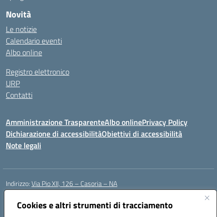
Novità
Le notizie
Calendario eventi
Albo online
Registro elettronico
URP
Contatti
Amministrazione Trasparente
Albo online
Privacy Policy
Dichiarazione di accessibilità
Obiettivi di accessibilità
Note legali
Indirizzo:
Via Pio XII, 126 – Casoria – NA
Centralino:
0815404423
Email:
naic8et00d@istruzione.it
Posta elettronica certificata (PEC):
Cookies e altri strumenti di tracciamento
naic8et00d@pec.istruzione.it