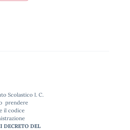
uto Scolastico I. C.
no prendere
 il codice
nistrazione
CI
DECRETO DEL