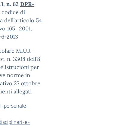
, n. 62
DPR-
 codice di
dell’articolo 54
Lvo 165_2001
.
4-6-2013
rcolare MIUR –
t. n. 3308 dell’8
e istruzioni per
ove norme in
lativo 27 ottobre
uenti allegati
il-personale-
sciplinari-e-