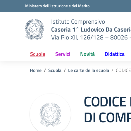
Vai ai contenuti
Vai al menu di navigazione
Vai al footer
Ministero dell'Istruzione e del Merito
Istituto Comprensivo
Casoria 1° Ludovico Da Casori
Via Pio XII, 126/128 – 80026 
Scuola
Servizi
Novità
Didattica
Home
Scuola
Le carte della scuola
CODICE
CODICE 
DI COM