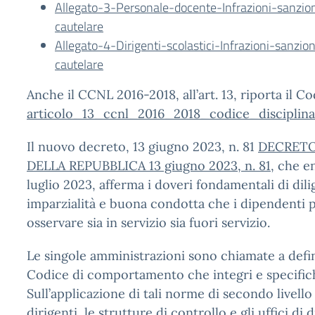
Allegato-3-Personale-docente-Infrazioni-sanzio
cautelare
Allegato-4-Dirigenti-scolastici-Infrazioni-sanzi
cautelare
Anche il CCNL 2016-2018, all’art. 13, riporta il Co
articolo_13_ccnl_2016_2018_codice_disciplin
Il nuovo decreto, 13 giugno 2023, n. 81
DECRETO
DELLA REPUBBLICA 13 giugno 2023, n. 81
, che en
luglio 2023, afferma i doveri fondamentali di dilig
imparzialità e buona condotta che i dipendenti 
osservare sia in servizio sia fuori servizio.
Le singole amministrazioni sono chiamate a defi
Codice di comportamento che integri e specifich
Sull’applicazione di tali norme di secondo livello
dirigenti, le strutture di controllo e gli uffici di d