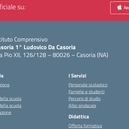
iciale su:
App
tituto Comprensivo
asoria 1° Ludovico Da Casoria
a Pio XII, 126/128 – 80026 – Casoria (NA)
Visita la pagina iniziale della scuola
la
I Servizi
zione
Personale scolastico
Famiglie e studenti
della scuola
Percorsi di studio
della scuola
Albo sindacale
azione
Didattica
Offerta formativa