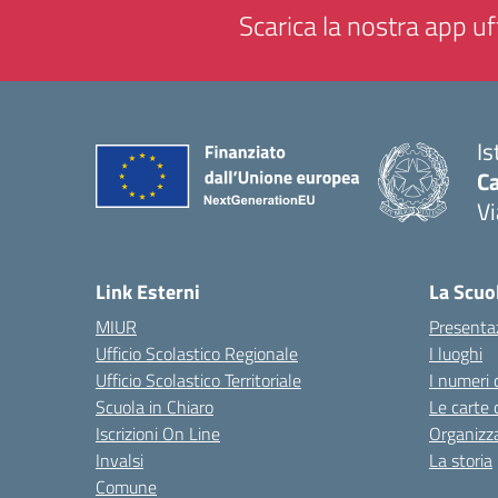
Scarica la nostra app uff
Is
C
Vi
— 
Link Esterni
La Scuo
MIUR
Presenta
Ufficio Scolastico Regionale
I luoghi
Ufficio Scolastico Territoriale
I numeri 
Scuola in Chiaro
Le carte 
Iscrizioni On Line
Organizz
Invalsi
La storia
Comune