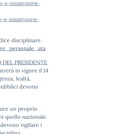
ni-e-sospensione-
oni-e-sospensione-
dice disciplinare
are_personale_ata
 DEL PRESIDENTE
trerà in vigore il 14
enza, lealtà,
pubblici devono
nire un proprio
i quello nazionale.
 devono vigilare i
isciplina.