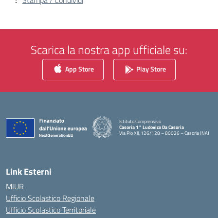
Stampa / Condividi
Scarica la nostra app ufficiale su:
App Store
Play Store
Istituto Comprensivo
Casoria 1° Ludovico Da Casoria
Via Pio XII, 126/128 – 80026 – Casoria (NA)
— Visita la pagina iniziale della scuola
Link Esterni
MIUR
Ufficio Scolastico Regionale
Ufficio Scolastico Territoriale