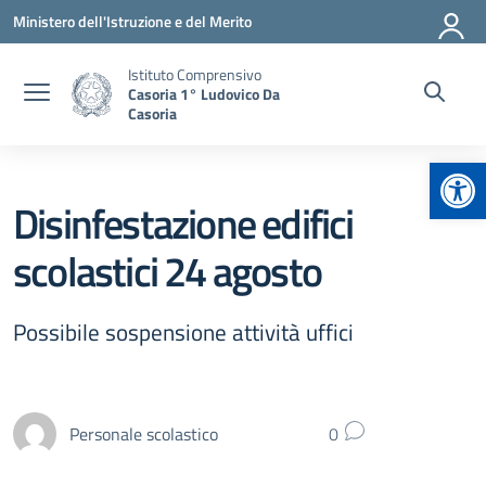
Vai ai contenuti
Vai al menu di navigazione
Vai al footer
Ministero dell'Istruzione e del Merito
Istituto Comprensivo
Casoria 1° Ludovico Da
Casoria
Apr
Disinfestazione edifici
scolastici 24 agosto
Possibile sospensione attività uffici
Personale scolastico
0