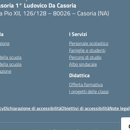
asoria 1° Ludovico Da Casoria
a Pio XII, 126/128 – 80026 – Casoria (NA)
Visita la pagina iniziale della scuola
la
I Servizi
zione
Personale scolastico
Famiglie e studenti
della scuola
Percorsi di studio
della scuola
Albo sindacale
azione
Didattica
Offerta formativa
I progetti delle classi
cy
Dichiarazione di accessibilità
Obiettivi di accessibilità
Note legal