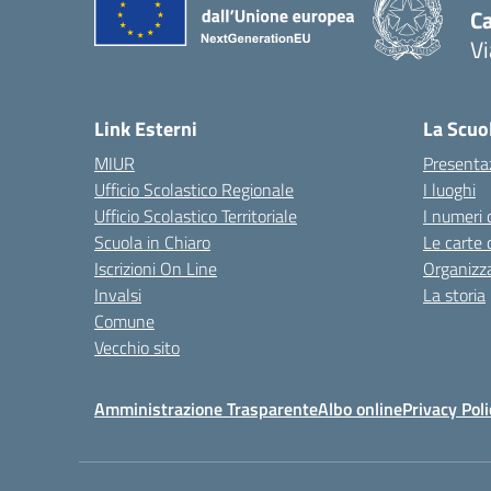
C
Vi
— 
Link Esterni
La Scuo
MIUR
Presenta
Ufficio Scolastico Regionale
I luoghi
Ufficio Scolastico Territoriale
I numeri 
Scuola in Chiaro
Le carte 
Iscrizioni On Line
Organizz
Invalsi
La storia
Comune
Vecchio sito
Amministrazione Trasparente
Albo online
Privacy Poli