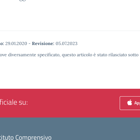
o:
29.01.2020
-
Revisione:
05.07.2023
ove diversamente specificato, questo articolo è stato rilasciato sott
iciale su:
App
tituto Comprensivo