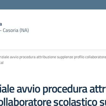
a
– Casoria (NA)
ziale avvio procedura attribuzione supplenze profilo collaborator
tal
ale avvio procedura att
ollaboratore scolastico s