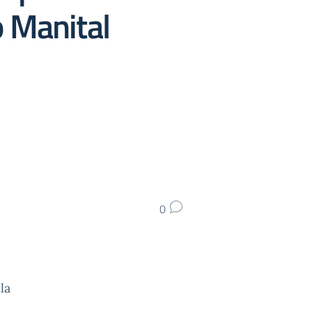
o Manital
0
la