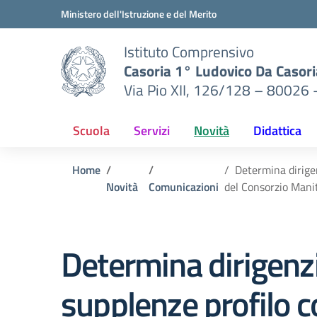
Vai ai contenuti
Vai al menu di navigazione
Vai al footer
Ministero dell'Istruzione e del Merito
Istituto Comprensivo
Casoria 1° Ludovico Da Casori
Via Pio XII, 126/128 – 80026 
Scuola
Servizi
Novità
Didattica
Home
Determina dirigen
Novità
Comunicazioni
del Consorzio Mani
Determina dirigenzi
supplenze profilo c