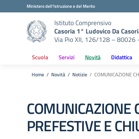
Vai ai contenuti
Vai al menu di navigazione
Vai al footer
Ministero dell'Istruzione e del Merito
Istituto Comprensivo
Casoria 1° Ludovico Da Casori
Via Pio XII, 126/128 – 80026 
Scuola
Servizi
Novità
Didattica
Home
Novità
Notizie
COMUNICAZIONE CHI
COMUNICAZIONE CH
PREFESTIVE E CHI