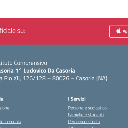
iciale su:
App
tituto Comprensivo
asoria 1° Ludovico Da Casoria
a Pio XII, 126/128 – 80026 – Casoria (NA)
Visita la pagina iniziale della scuola
la
I Servizi
zione
Personale scolastico
Famiglie e studenti
della scuola
Percorsi di studio