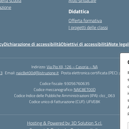
della scuola
Albo sindacale
azione
Didattica
Offerta formativa
I progetti delle classi
cy
Dichiarazione di accessibilità
Obiettivi di accessibilità
Note legal
Indirizzo:
Via Pio XII, 126 – Casoria – NA
23
Email:
naic8et00d@istruzione.it
Posta elettronica certificata (PEC):
naic8
Codice fiscale: 93056760635
Codice meccanografico:
NAIC8ET00D
Codice Indice delle Pubbliche Amministrazioni (IPA): clcc_063
Codice unico di fatturazione (CUF): UFVE8K
Hosting & Powered by 3D Solution S.r.l.