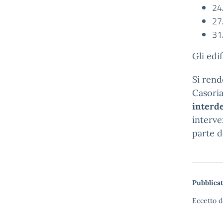
24/
27
31
Gli edif
Si ren
Casori
interde
interve
parte d
Pubblicat
Eccetto d