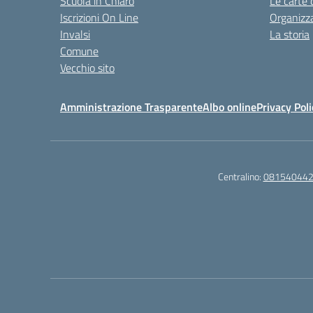
Scuola in Chiaro
Le carte 
Iscrizioni On Line
Organizz
Invalsi
La storia
Comune
Vecchio sito
Amministrazione Trasparente
Albo online
Privacy Poli
Centralino:
08154044