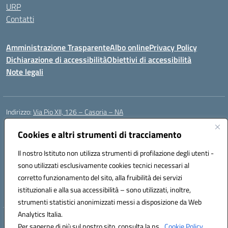
URP
Contatti
Amministrazione Trasparente
Albo online
Privacy Policy
Dichiarazione di accessibilità
Obiettivi di accessibilità
Note legali
Indirizzo:
Via Pio XII, 126 – Casoria – NA
Centralino:
0815404423
Email:
naic8et00d@istruzione.it
Posta elettronica certificata (PEC):
Cookies e altri strumenti di tracciamento
naic8et00d@pec.istruzione.it
Codice fiscale: 93056760635
Il nostro Istituto non utilizza strumenti di profilazione degli utenti -
Codice meccanografico:
NAIC8ET00D
sono utilizzati esclusivamente cookies tecnici necessari al
Codice Indice delle Pubbliche Amministrazioni (IPA): clcc_063
corretto funzionamento del sito, alla fruibilità dei servizi
Codice unico di fatturazione (CUF): UFVE8K
istituzionali e alla sua accessibilità – sono utilizzati, inoltre,
strumenti statistici anonimizzati messi a disposizione da Web
Analytics Italia.
Hosting & Powered by 3D Solution S.r.l.
Per saperne di più sul nostro sito, consulta la ns.
Cookie Policy.