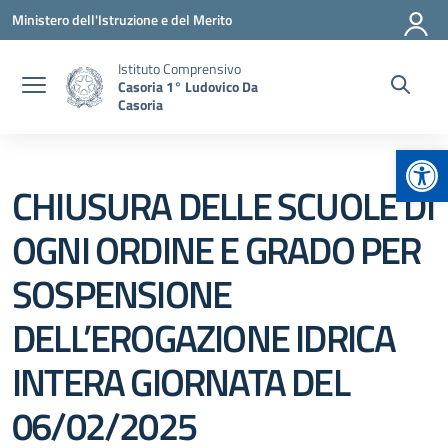
Vai ai contenuti
Vai al menu di navigazione
Vai al footer
Ministero dell'Istruzione e del Merito
Istituto Comprensivo
Casoria 1° Ludovico Da
Casoria
Apr
CHIUSURA DELLE SCUOLE DI
OGNI ORDINE E GRADO PER
SOSPENSIONE
DELL’EROGAZIONE IDRICA
INTERA GIORNATA DEL
06/02/2025