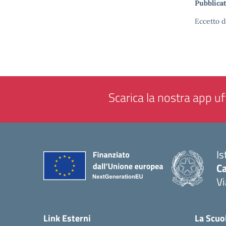
Pubblicat
Eccetto d
Scarica la nostra app uff
Is
C
Vi
— 
Link Esterni
La Scuo