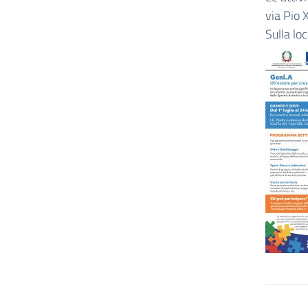
via Pio X
Sulla lo