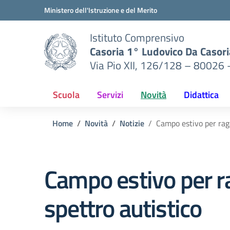
Vai ai contenuti
Vai al menu di navigazione
Vai al footer
Ministero dell'Istruzione e del Merito
Istituto Comprensivo
Casoria 1° Ludovico Da Casori
Via Pio XII, 126/128 – 80026 
Scuola
Servizi
Novità
Didattica
Home
Novità
Notizie
Campo estivo per raga
Campo estivo per ra
spettro autistico