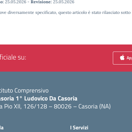
o:
25.05.2026
-
Revisione:
25.05.2026
ove diversamente specificato, questo articolo è stato rilasciato sott
iciale su:
App
tituto Comprensivo
asoria 1° Ludovico Da Casoria
a Pio XII, 126/128 – 80026 – Casoria (NA)
Visita la pagina iniziale della scuola
la
I Servizi