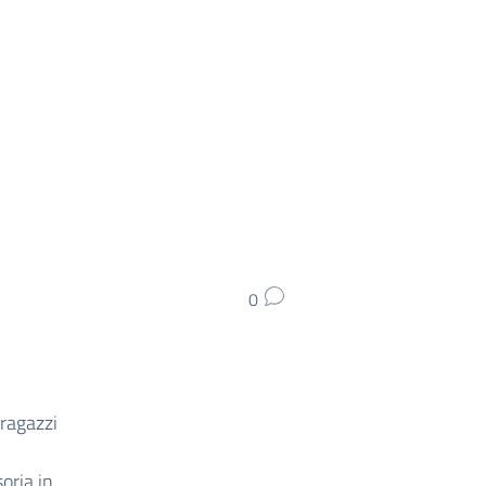
0
 ragazzi
soria in