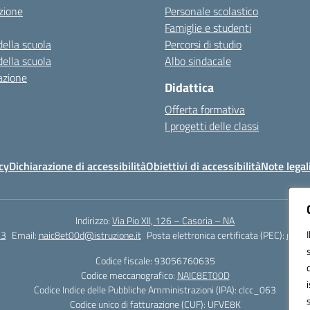
zione
Personale scolastico
Famiglie e studenti
della scuola
Percorsi di studio
della scuola
Albo sindacale
azione
Didattica
Offerta formativa
I progetti delle classi
cy
Dichiarazione di accessibilità
Obiettivi di accessibilità
Note legal
Indirizzo:
Via Pio XII, 126 – Casoria – NA
23
Email:
naic8et00d@istruzione.it
Posta elettronica certificata (PEC):
naic8
Codice fiscale: 93056760635
Codice meccanografico:
NAIC8ET00D
Codice Indice delle Pubbliche Amministrazioni (IPA): clcc_063
Codice unico di fatturazione (CUF): UFVE8K