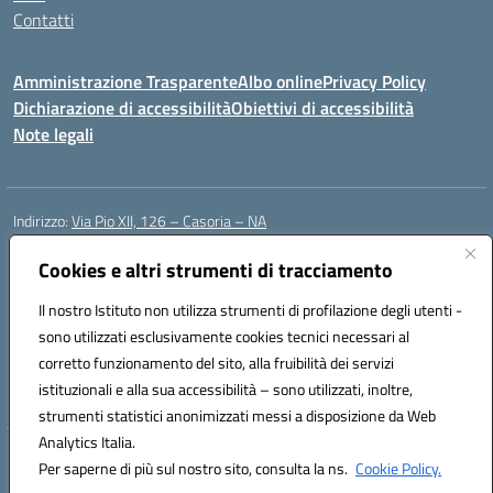
Contatti
Amministrazione Trasparente
Albo online
Privacy Policy
Dichiarazione di accessibilità
Obiettivi di accessibilità
Note legali
Indirizzo:
Via Pio XII, 126 – Casoria – NA
Centralino:
0815404423
Email:
naic8et00d@istruzione.it
Posta elettronica certificata (PEC):
Cookies e altri strumenti di tracciamento
naic8et00d@pec.istruzione.it
Codice fiscale: 93056760635
Il nostro Istituto non utilizza strumenti di profilazione degli utenti -
Codice meccanografico:
NAIC8ET00D
sono utilizzati esclusivamente cookies tecnici necessari al
Codice Indice delle Pubbliche Amministrazioni (IPA): clcc_063
corretto funzionamento del sito, alla fruibilità dei servizi
Codice unico di fatturazione (CUF): UFVE8K
istituzionali e alla sua accessibilità – sono utilizzati, inoltre,
strumenti statistici anonimizzati messi a disposizione da Web
Analytics Italia.
Hosting & Powered by 3D Solution S.r.l.
Per saperne di più sul nostro sito, consulta la ns.
Cookie Policy.
Concept & Design by Designers Italia