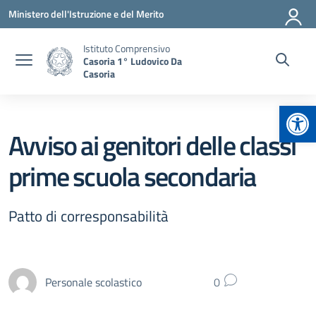
Vai ai contenuti
Vai al menu di navigazione
Vai al footer
Ministero dell'Istruzione e del Merito
Istituto Comprensivo
Casoria 1° Ludovico Da
Casoria
Apr
Avviso ai genitori delle classi
prime scuola secondaria
Patto di corresponsabilità
Personale scolastico
0