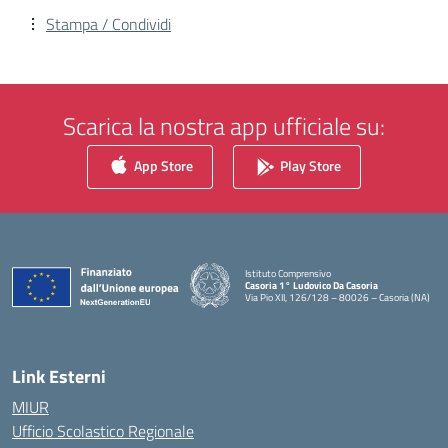
Stampa / Condividi
Scarica la nostra app ufficiale su:
App Store
Play Store
Istituto Comprensivo
Casoria 1° Ludovico Da Casoria
Via Pio XII, 126/128 – 80026 – Casoria (NA)
— Visita la pagina iniziale della scuola
Link Esterni
MIUR
Ufficio Scolastico Regionale